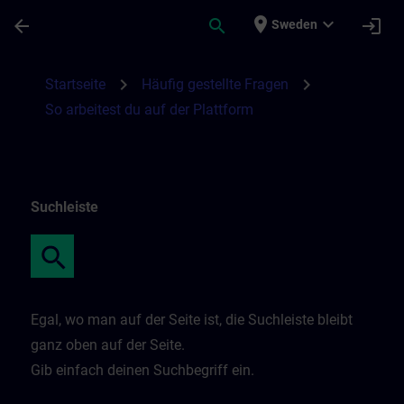
Skip To Main Content
Page Loaded
place
expand_more
arrow_back
search
login
Sweden
So arbeitest du auf der Plattform | SITRAI
chevron_right
chevron_right
Startseite
Häufig gestellte Fragen
So arbeitest du auf der Plattform
Suchleiste
Egal, wo man auf der Seite ist, die Suchleiste bleibt
ganz oben auf der Seite.
Gib einfach deinen Suchbegriff ein.