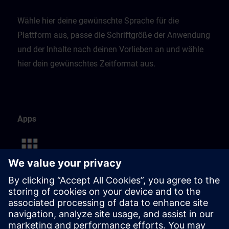
Wähle hier deine gewünschte Sprache für die
Plattform aus, passe die Schriftgröße der Anwendung
und der Inhalte nach deinen Vorlieben an und wähle
hier dein gewünschtes Zeitformat aus.
Apps
Diese Seite listet alle verfügbaren Apps auf.
Du kannst deine persönliche Navigation ganz einfach
anpassen, indem du Apps mit nur einem Klick