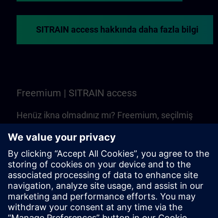
SITRAIN access hakkında daha fazla bilgi
Freemium | SITRAIN access
Henüz ikna olmadınız mı? Freemium, seçilmiş
web tabanlı eğitimler ve SITRAIN access
kurslarını tanıma yerinizdir. Ücretsizdir –
Learning Membership'ne gerek yok!
Deneyin Freemium | SITRAIN access