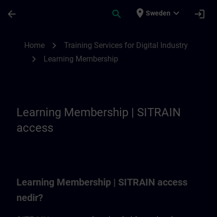
Skip To Main Content
Page Loaded
place
expand_more
arrow_back
search
login
Sweden
Learning Membership | SITRAIN
chevron_right
Home
Training Services for Digital Industry
chevron_right
Learning Membership
Learning Membership | SITRAIN
access
Learning Membership | SITRAIN access
nedir?