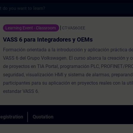
s
 Integradores y OEMs - Training - Trainin
Learning Event - Classroom
CT-VAS6OEE
VASS 6 para Integradores y OEMs
Formación orientada a la introducción y aplicación práctica d
VASS 6 del Grupo Volkswagen. El curso abarca la creación y c
de proyectos en TIA Portal, programación PLC, PROFINET/PRO
seguridad, visualización HMI y sistema de alarmas, preparand
participantes para su aplicación en proyectos reales con la uti
estandar VASS 6.
egistration
Quotation