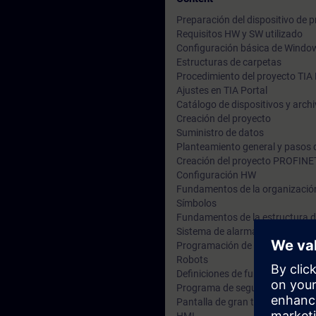
Preparación del dispositivo de
Requisitos HW y SW utilizado
Configuración básica de Windo
Estructuras de carpetas
Procedimiento del proyecto TIA 
Ajustes en TIA Portal
Catálogo de dispositivos y arch
Creación del proyecto
Suministro de datos
Planteamiento general y pasos 
Creación del proyecto PROFINE
Configuración HW
Fundamentos de la organizació
Símbolos
Fundamentos de la estructura 
Sistema de alarmas ProDiag
Programación de un programa s
Robots
Definiciones de funciones
Programa de seguridad
Pantalla de gran tamaño