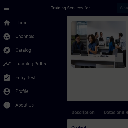
Skip To Main Content
Page Loaded
menu
Training Services for Digital Industries
Course - VASS 6 para
home
Home
group_work
Channels
explore
Catalog
timeline
Learning Paths
assignment_turned_in
Entry Test
account_circle
Profile
info
About Us
Description
Dates and R
Content