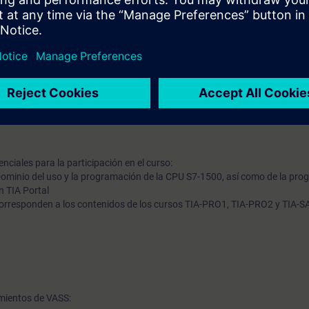
ltiples estaciones operativas
treza en el estándar VASS 6, con énfasis en:
ación de componentes PROFINET y PROFIsafe
ra del programa PLC para el control de la planta
ar familiarizado con el sistema de alarma
nciales para la participación en el curso:
Dominio del uso y la programación de la CPU S7-1500, así como de la pro
n TIA Portal
orresponden a los contenidos de los cursos TIA-PRO1, TIA-PRO2 y TIA-
mientos de VASS: