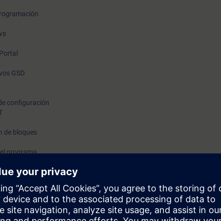
 programación
ws
Portal
ivos GSD
de configuración
T
n de bloques
del programa
ecuencial