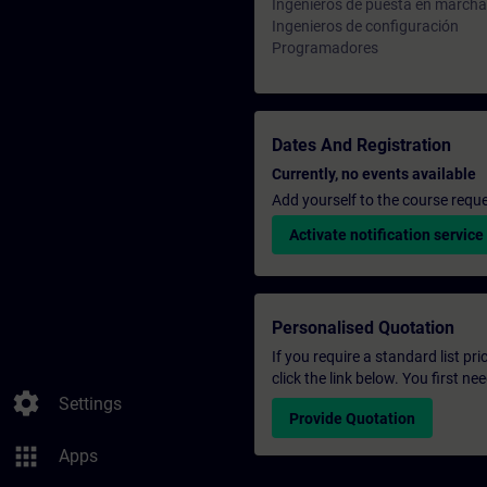
Ingenieros de puesta en marcha
Ingenieros de configuración
Programadores
Dates And Registration
Currently, no events available
Add yourself to the course reque
Activate notification service
Personalised Quotation
If you require a standard list pr
click the link below. You first n
settings
Settings
Provide Quotation
apps
Apps