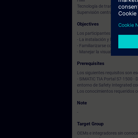
HMI
Tecnología de transporte con mú
Supervisión central de la planta
Objectives
Los participantes adquirirán des
- La instalación y la configur
- Familiarizarse con la estructu
- Manejar la visualización y est
Prerequisites
Los siguientes requisitos son ese
- SIMATIC TIA Portal S7-1500 - 
entorno de Safety Integrated co
Los conocimientos requeridos c
Note
-
Target Group
OEMs e integradores sin conoci