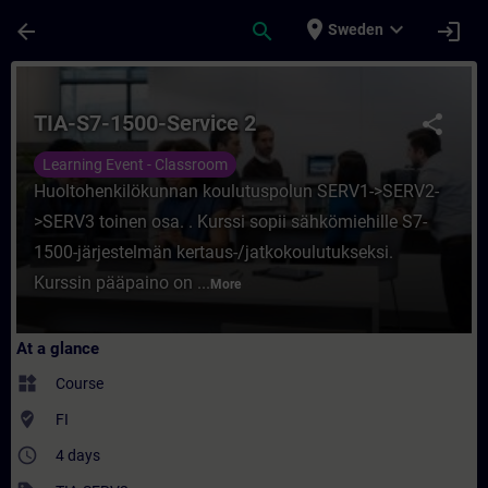
Skip To Main Content
Page Loaded
place
expand_more
arrow_back
search
login
Sweden
Course - TIA-S7-1500-Service 2 - Training 
TIA-S7-1500-Service 2
share
Learning Event - Classroom
Huoltohenkilökunnan koulutuspolun SERV1->SERV2-
>SERV3 toinen osa. . Kurssi sopii sähkömiehille S7-
1500-järjestelmän kertaus-/jatkokoulutukseksi.
Kurssin pääpaino on ...
More
At a glance
widgets
Course
where_to_vote
FI
access_time
4 days