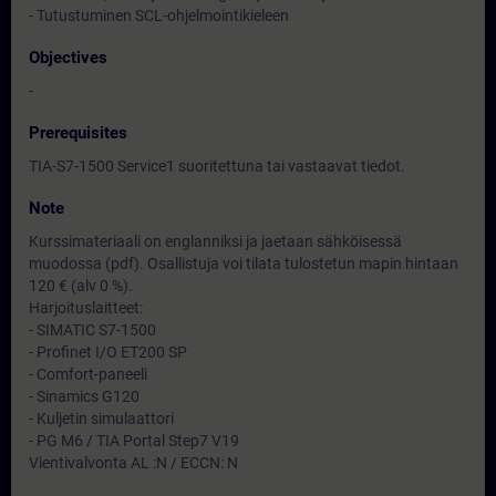
- Tutustuminen SCL-ohjelmointikieleen
Objectives
-
Prerequisites
TIA-S7-1500 Service1 suoritettuna tai vastaavat tiedot.
Note
Kurssimateriaali on englanniksi ja jaetaan sähköisessä
muodossa (pdf). Osallistuja voi tilata tulostetun mapin hintaan
120 € (alv 0 %).
Harjoituslaitteet:
- SIMATIC S7-1500
- Profinet I/O ET200 SP
- Comfort-paneeli
- Sinamics G120
- Kuljetin simulaattori
- PG M6 / TIA Portal Step7 V19
Vientivalvonta AL :N / ECCN: N