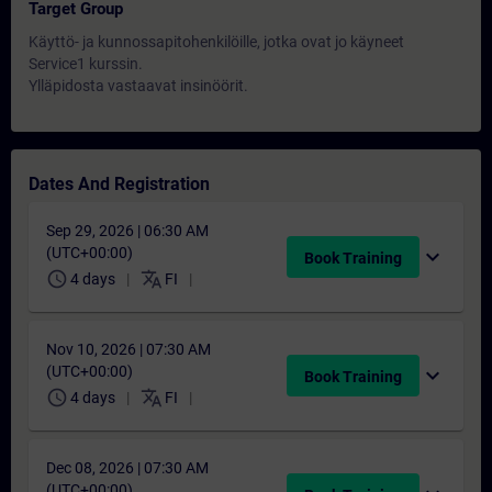
Target Group
Käyttö- ja kunnossapitohenkilöille, jotka ovat jo käyneet
Service1 kurssin.
Ylläpidosta vastaavat insinöörit.
Dates And Registration
Sep 29, 2026 | 06:30 AM
(UTC+00:00)
expand_more
Book Training
schedule
translate
4 days
FI
Nov 10, 2026 | 07:30 AM
(UTC+00:00)
expand_more
Book Training
schedule
translate
4 days
FI
Dec 08, 2026 | 07:30 AM
(UTC+00:00)