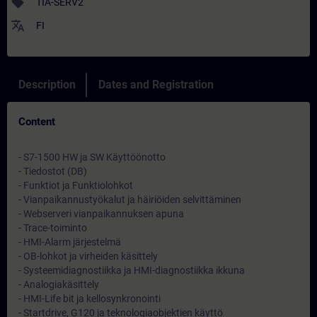
sell
TIA-SERV2
translate
FI
Description
Dates and Registration
Content
- S7-1500 HW ja SW Käyttöönotto
- Tiedostot (DB)
- Funktiot ja Funktiolohkot
- Vianpaikannustyökalut ja häiriöiden selvittäminen
- Webserveri vianpaikannuksen apuna
- Trace-toiminto
- HMI-Alarm järjestelmä
- OB-lohkot ja virheiden käsittely
- Systeemidiagnostiikka ja HMI-diagnostiikka ikkuna
- Analogiakäsittely
- HMI-Life bit ja kellosynkronointi
- Startdrive, G120 ja teknologiaobjektien käyttö