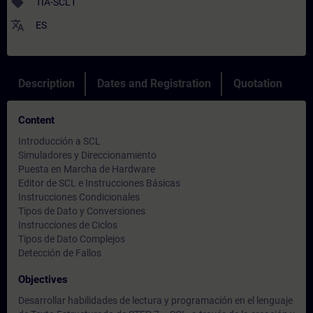
sell
TIA-SCL1
translate
ES
Description
Dates and Registration
Quotation
Content
Introducción a SCL
Simuladores y Direccionamiento
Puesta en Marcha de Hardware
Editor de SCL e Instrucciones Básicas
Instrucciones Condicionales
Tipos de Dato y Conversiones
Instrucciones de Ciclos
Tipos de Dato Complejos
Detección de Fallos
Objectives
Desarrollar habilidades de lectura y programación en el lenguaje