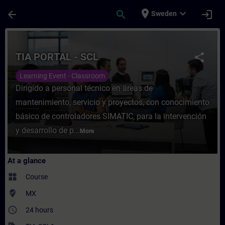
Skip To Main Content
Page Loaded
place
expand_more
arrow_back
search
login
Sweden
Course - TIA PORTAL - SCL - Training - Tr
TIA PORTAL - SCL
share
Learning Event - Classroom
Dirigido a personal técnico en áreas de
mantenimiento, servicio y proyectos, con conocimiento
básico de controladores SIMATIC, para la intervención
y desarrollo de p...
More
At a glance
widgets
Course
where_to_vote
MX
access_time
24 hours