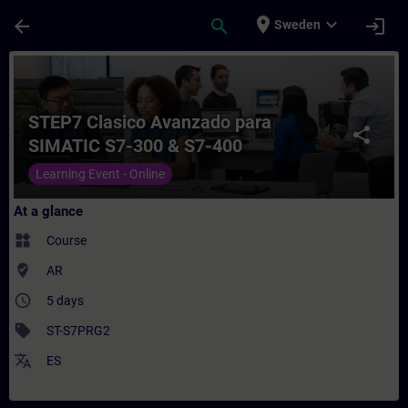
Skip To Main Content
Page Loaded
place
expand_more
arrow_back
search
login
Sweden
Course - STEP7 Clasico Avanzado para SIM
STEP7 Clasico Avanzado para
share
SIMATIC S7-300 & S7-400
Learning Event - Online
At a glance
widgets
Course
where_to_vote
AR
access_time
5 days
sell
ST-S7PRG2
translate
ES