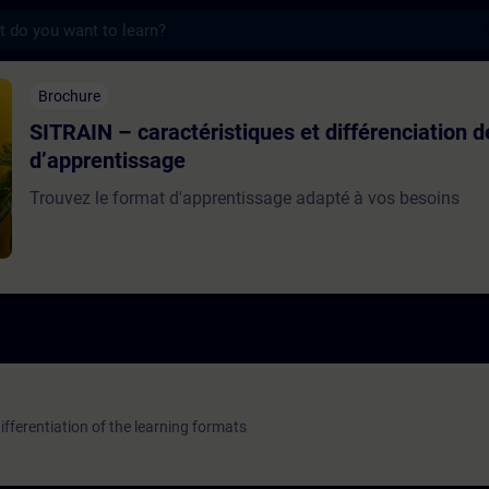
s
aractéristiques et différenciation des for
Brochure
SITRAIN – caractéristiques et différenciation 
d’apprentissage
Trouvez le format d'apprentissage adapté à vos besoins
fferentiation of the learning formats