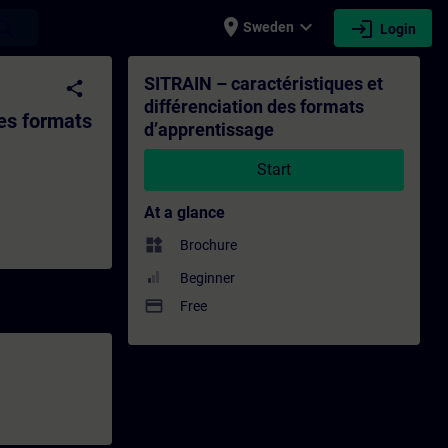
place
expand_more
login
earch
Sweden
Login
mats d’apprentissage - Training - Training
SITRAIN – caractéristiques et
share
différenciation des formats
des formats
d’apprentissage
Start
At a glance
widgets
Brochure
Beginner
payment
Free