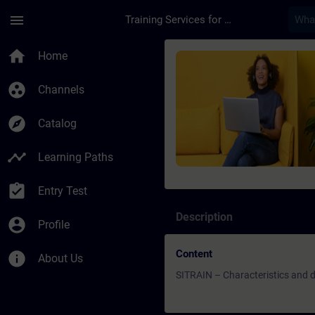
Skip To Main Content
Page Loaded
menu
Training Services for Digital Industries
Course - SITRAIN – c
home
Home
group_work
Channels
explore
Catalog
timeline
Learning Paths
assignment_turned_in
Entry Test
Description
account_circle
Profile
Content
info
About Us
SITRAIN – Characteristics and di