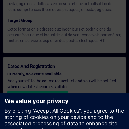
pédagogie des adultes avec un suivi et une actualisation de
leurs compétences théoriques, pratiques, et pédagogiques.
Target Group
Cette formation s’adresse aux ingénieurs et techniciens du
secteur électrique et industriel qui doivent concevoir, paramétrer,
mettre en service et exploiter des postes électriques HT.
Dates And Registration
Currently, no events available
Add yourself to the course request list and you will be notified
when new dates become available.
Activate notification service
Personalised Quotation
If you require a standard list price quotation for this training, for