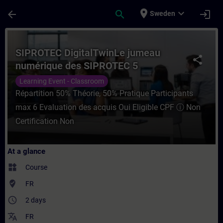
Skip To Main Content
Page Loaded
place
expand_more
arrow_back
search
login
Sweden
Course - SIPROTEC DigitalTwinLe jumeau n
SIPROTEC DigitalTwinLe jumeau
share
numérique des SIPROTEC 5
Learning Event - Classroom
Répartition 50% Théorie, 50% Pratique Participants
max 6 Evaluation des acquis Oui Eligible CPF ⓘ Non
Certification Non
At a glance
widgets
Course
where_to_vote
FR
access_time
2 days
translate
FR