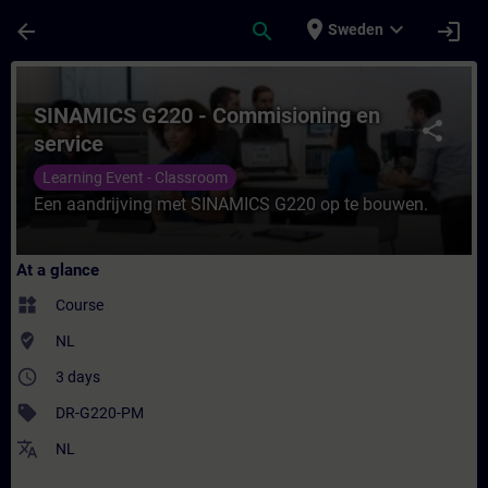
Skip To Main Content
Page Loaded
place
expand_more
arrow_back
search
login
Sweden
Course - SINAMICS G220 - Commisioning en
SINAMICS G220 - Commisioning en
share
service
Learning Event - Classroom
Een aandrijving met SINAMICS G220 op te bouwen.
At a glance
widgets
Course
where_to_vote
NL
access_time
3 days
sell
DR-G220-PM
translate
NL