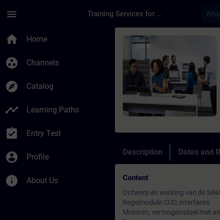
Skip To Main Content
Page Loaded
menu
Training Services for Digital Industries
Course - SINAMICS D
home
Home
group_work
Channels
explore
Catalog
timeline
Learning Paths
assignment_turned_in
Entry Test
Description
Dates and R
account_circle
Profile
Content
info
About Us
Ontwerp en werking van de SI
Regelmodule CUD, interfaces
Motoren, vermogensdeel met anke