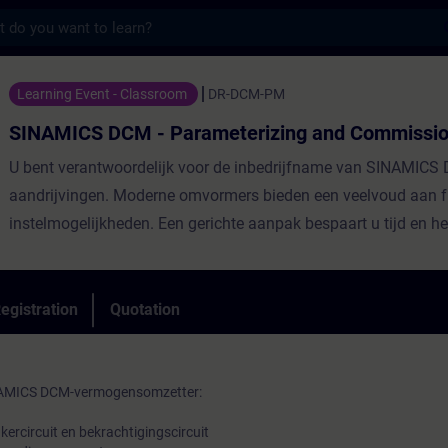
s
CM - Parameterizing and Commissioning - 
Learning Event - Classroom
DR-DCM-PM
SINAMICS DCM - Parameterizing and Commissio
U bent verantwoordelijk voor de inbedrijfname van SINAMICS
aandrijvingen. Moderne omvormers bieden een veelvoud aan f
instelmogelijkheden. Een gerichte aanpak bespaart u tijd en he
voorkomen. In deze cursus leert u de stap-voor-stap procedure
inbedrijfstelling. U gebruikt de STARTER-software om de para
gegevensback-up uit te voeren. Door correcte parametrering o
egistration
Quotation
de betrouwbare werking van het hele systeem.
NAMICS DCM-vermogensomzetter:
rcircuit en bekrachtigingscircuit