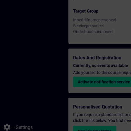
-
Target Group
Inbedrijfnamepersoneel
Servicepersoneel
Onderhoudspersoneel
Dates And Registration
Currently, no events available
Add yourself to the course reque
Activate notification service
Personalised Quotation
If you require a standard list pr
click the link below. You first n
settings
Settings