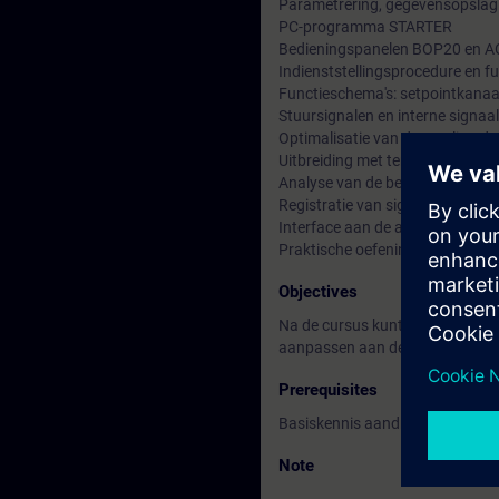
Parametrering, gegevensopslag
PC-programma STARTER
Bedieningspanelen BOP20 en 
Indienststellingsprocedure en f
Functieschema's: setpointkanaal
Stuursignalen en interne signaa
Optimalisatie van de regeling 
Uitbreiding met terminal- en s
Analyse van de bedrijfstoestand
Registratie van signalen via tr
Interface aan de aandrijfzijde
Praktische oefeningen op tra
Objectives
Na de cursus kunt u de SINAMICS
aanpassen aan de betreffende to
Prerequisites
Basiskennis aandrijftechniek
Note