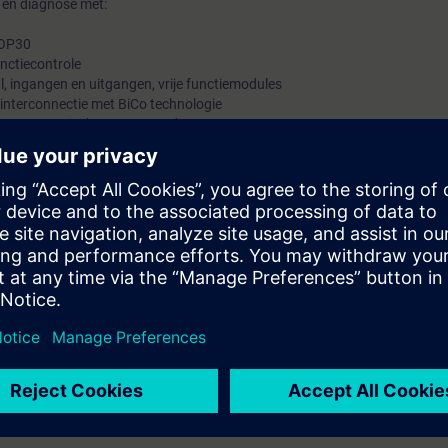
 en diagnose met:
AOP30
unctiecontrole
, ingangen en uitgangen, vrije functiemodules
linterconnectie met BiCo technologie
door automatische meetprocedures
ensormodules via DRIVE-CLiQ
 door middel van vrijgavesignalen, warnings en foutmeldingen
acefunctie en diagnosegeheugen
 met SIMATIC S7 via PROFIBUS en PROFINET
iningsapparaten met SINAMICS DCM en AOP30
 DCM-converter veilig en efficiënt in gebruik nemen. U kunt de regelpar
epassing en de diagnosetools gebruiken in geval van een fout.