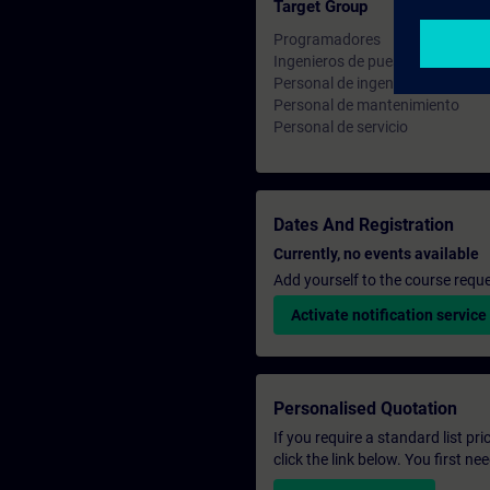
Target Group
Programadores
Ingenieros de puesta en marcha
Personal de ingeniería
Personal de mantenimiento
Personal de servicio
Dates And Registration
Currently, no events available
Add yourself to the course reque
Activate notification service
Personalised Quotation
If you require a standard list pr
click the link below. You first n