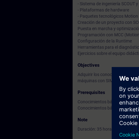
- Sistema de ingeniería SCOUT 
- Plataformas de hardware
- Paquetes tecnológicos Motion
Creación de un proyecto con S
Puesta en marcha y optimizació
Programación con MCC (Motion
Configuración de la Runtime
Herramientas para el diagnóstic
Ejercicios sobre el equipo didáct
Objectives
Adquirir los conocimientos nece
máquinas con SIMOTION
Prerequisites
Conocimientos básicos sobre m
Conocimientos básicos sobre a
Note
Duración: 35 horas