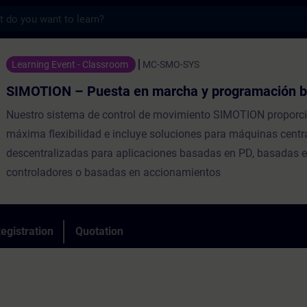
s
 Puesta en marcha y programación básica -
Learning Event - Classroom
MC-SMO-SYS
SIMOTION – Puesta en marcha y programación b
Nuestro sistema de control de movimiento SIMOTION proporci
máxima flexibilidad e incluye soluciones para máquinas centr
descentralizadas para aplicaciones basadas en PD, basadas 
controladores o basadas en accionamientos
egistration
Quotation