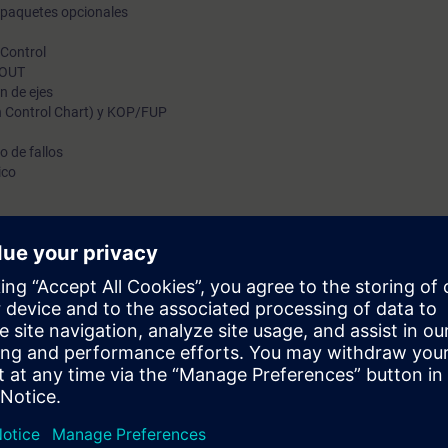
y paquetes opcionales
 Control
COUT
n de ejes
 Control Chart) y KOP/FUP
o de fallos
ico
sarios para poder llevar a cabo la puesta en marcha y programación bás
otores
utomatización y accionamientos