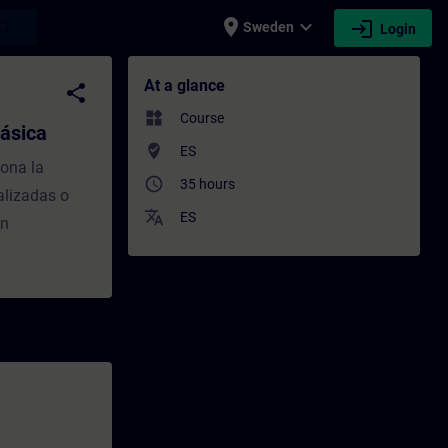
place
expand_more
login
earch
Sweden
Login
 Training - Training - Professional deve
At a glance
share
widgets
Course
ásica
where_to_vote
ES
ona la
access_time
35 hours
alizadas o
translate
ES
en