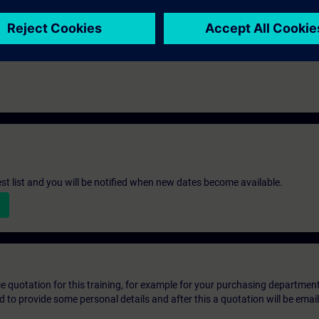
st list and you will be notified when new dates become available.
ice quotation for this training, for example for your purchasing departmen
eed to provide some personal details and after this a quotation will be emai