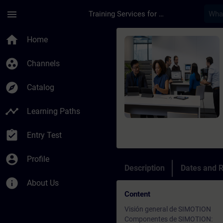
Skip To Main Content
Page Loaded
menu
Training Services for Digital Industries
Course - SIMOTION –
home
Home
group_work
Channels
explore
Catalog
timeline
Learning Paths
assignment_turned_in
Entry Test
account_circle
Profile
Description
Dates and R
info
About Us
Content
Visión general de SIMOTION
Componentes de SIMOTION: