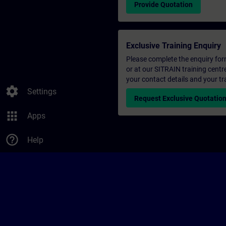
Provide Quotation
Exclusive Training Enquiry
Please complete the enquiry form 
or at our SITRAIN training centr
your contact details and your tr
settings
Settings
Request Exclusive Quotatio
apps
Apps
help_outline
Help