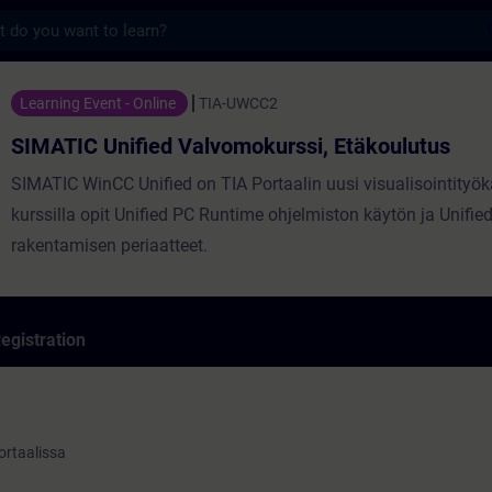
s
fied Valvomokurssi, Etäkoulutus - Trainin
Learning Event - Online
TIA-UWCC2
SIMATIC Unified Valvomokurssi, Etäkoulutus
SIMATIC WinCC Unified on TIA Portaalin uusi visualisointityöka
kurssilla opit Unified PC Runtime ohjelmiston käytön ja Unifi
rakentamisen periaatteet.
egistration
ortaalissa