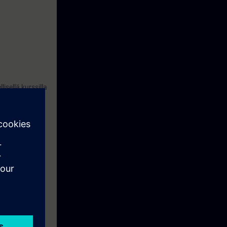
isellä kurssilla
isteta
 mapin hintaan