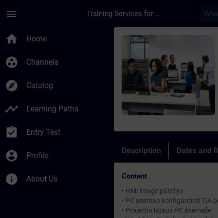
Skip To Main Content
Page Loaded
menu
Training Services for Digital Industries
Course - SIMATIC Uni
home
Home
group_work
Channels
explore
Catalog
timeline
Learning Paths
assignment_turned_in
Entry Test
Description
Dates and R
account_circle
Profile
Content
info
About Us
• HMI image päivitys
• PC aseman konfigurointi TIA p
• Projectin lataus PC asemalle