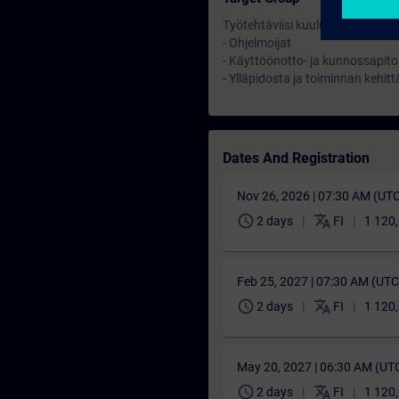
Työtehtäviisi kuuluu SCADA projek
- Ohjelmoijat
- Käyttöönotto- ja kunnossapito
- Ylläpidosta ja toiminnan kehit
Dates And Registration
Nov 26, 2026 | 07:30 AM (UT
schedule
translate
2 days
FI
1 120,
Feb 25, 2027 | 07:30 AM (UT
schedule
translate
2 days
FI
1 120,
May 20, 2027 | 06:30 AM (UT
schedule
translate
2 days
FI
1 120,