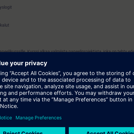
yslogit
kalut
likurssille. Kurssi alkaa valmiista paneeliprojektista, joka on tehty edell
lelle. Kaikkia yksityiskohtia, jotka on jo toteutettu paneelille ei enää to
ettu jo aikaisemmalla kurssilla.
 tiedot
ja jaetaan sähköisessä muodossa (pdf). Osallistuja voi tilata tulostetun
ulutuksena, että On-Line koulutuksena