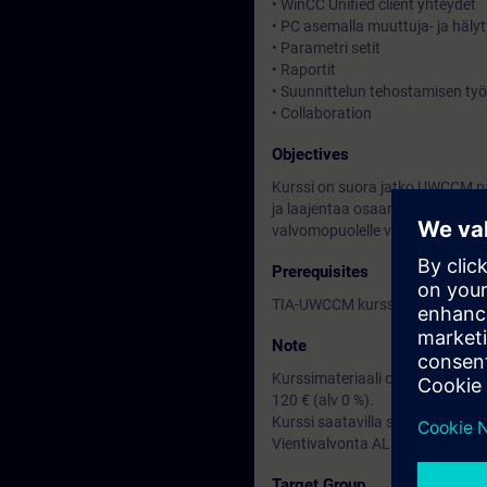
• WinCC Unified client yhteydet
• PC asemalla muuttuja- ja hälyt
• Parametri setit
• Raportit
• Suunnittelun tehostamisen työ
• Collaboration
Objectives
Kurssi on suora jatko UWCCM panee
ja laajentaa osaamisen valvomopuo
valvomopuolelle vaan ne on opet
Prerequisites
TIA-UWCCM kurssi tai vastaavat
Note
Kurssimateriaali on englanniksi 
120 € (alv 0 %).
Kurssi saatavilla sekä luokkako
Vientivalvonta AL :N / ECCN:N
Target Group