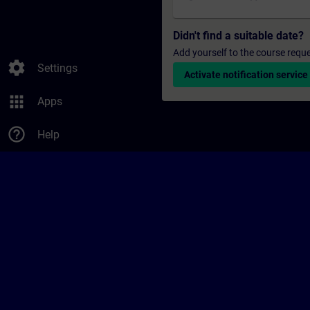
Didn't find a suitable date?
Add yourself to the course reque
settings
Settings
Activate notification service
apps
Apps
help_outline
Help