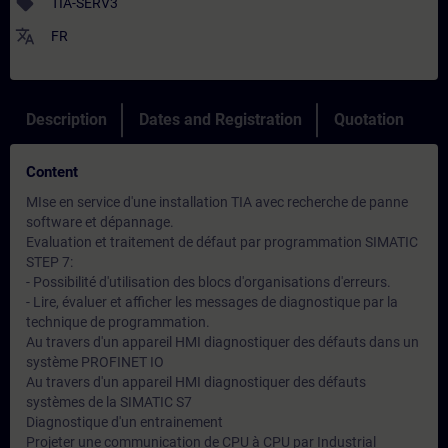
sell
TIA-SERV3
translate
FR
Description
Dates and Registration
Quotation
Content
MIse en service d'une installation TIA avec recherche de panne
software et dépannage.
Evaluation et traitement de défaut par programmation SIMATIC
STEP 7:
- Possibilité d'utilisation des blocs d'organisations d'erreurs.
- Lire, évaluer et afficher les messages de diagnostique par la
technique de programmation.
Au travers d'un appareil HMI diagnostiquer des défauts dans un
système PROFINET IO
Au travers d'un appareil HMI diagnostiquer des défauts
systèmes de la SIMATIC S7
Diagnostique d'un entrainement
Projeter une communication de CPU à CPU par Industrial