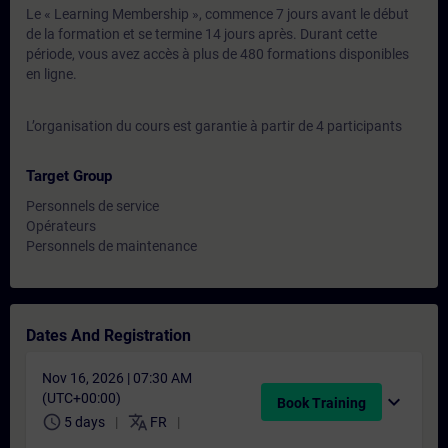
Le « Learning Membership », commence 7 jours avant le début
de la formation et se termine 14 jours après. Durant cette
période, vous avez accès à plus de 480 formations disponibles
en ligne.
L’organisation du cours est garantie à partir de 4 participants
Target Group
Personnels de service
Opérateurs
Personnels de maintenance
Dates And Registration
Nov 16, 2026 | 07:30 AM
(UTC+00:00)
expand_more
Book Training
schedule
translate
5 days
FR