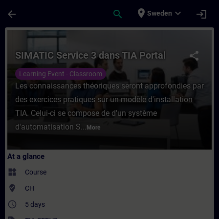
Skip To Main Content
Page Loaded
place
expand_more
arrow_back
search
login
Sweden
Course - SIMATIC Service 3 dans TIA Porta
SIMATIC Service 3 dans TIA Portal
share
Learning Event - Classroom
Les connaissances théoriques seront approfondies par
des exercices pratiques sur un modèle d'installation
TIA. Celui-ci se compose de d'un système
d'automatisation S...
More
At a glance
widgets
Course
where_to_vote
CH
access_time
5 days