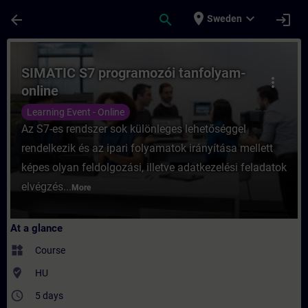
Skip To Main Content
Page Loaded
place
expand_more
arrow_back
search
login
Sweden
Course - SIMATIC S7 programozói tanfolyam
SIMATIC S7 programozói tanfolyam-
more_vert
online
Learning Event - Online
Az S7-es rendszer sok különleges lehetőséggel
rendelkezik és az ipari folyamatok irányítása mellett
képes olyan feldolgozási, illetve adatkezelési feladatok
elvégzés...
More
At a glance
widgets
Course
where_to_vote
HU
access_time
5 days