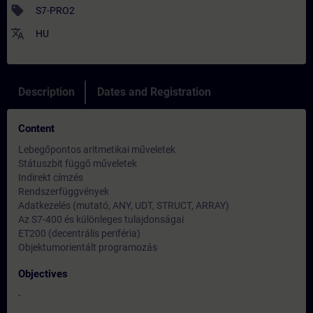
sell
S7-PRO2
translate
HU
Description
Dates and Registration
Content
Lebegőpontos aritmetikai műveletek
Státuszbit függő műveletek
Indirekt címzés
Rendszerfüggvények
Adatkezelés (mutató, ANY, UDT, STRUCT, ARRAY)
Az S7-400 és különleges tulajdonságai
ET200 (decentrális periféria)
Objektumorientált programozás
Objectives
-