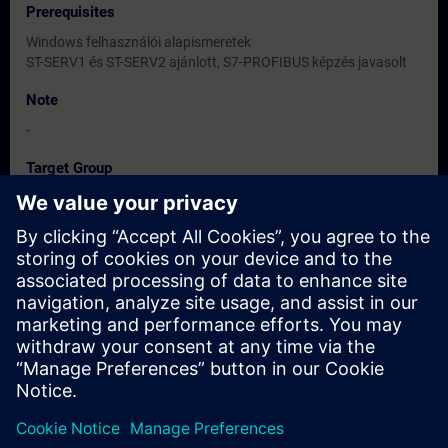
Prerequisites
Windows felhasználói alapismeretek
ST-SERV1 és ST-SERV2 ajánlott, S7-PROFIBUS képzés javasolt
Note
-
Target Group
Programozók és vezető karbantartók
Dates And Registration
Currently, no events available
Add yourself to the course request list and you will be notified
when new dates become available.
Activate notification service