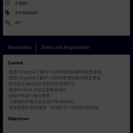
access_time
2 days
sell
TIA-MICRO2
translate
ZH
Description
Dates and Registration
Content
-透過TIA portal 了解S7-1200的硬體診斷功能及運做
-透過TIA portal了解S7-1200的軟體診斷功能及運做
-熟習區各個程式區塊類型及使用方式
-透過Profinet IO協定架構遠端IO
-搭配HMI進行整合應用
-工藝物件的概念及使用(PID, Motion)
-透過實際的案例練習，加強對S7-1200系列的認知
Objectives
-