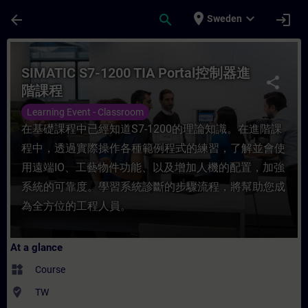
Skip To Main Content
Page Loaded
place
expand_more
arrow_back
search
login
Sweden
Course - SIMATIC S7-1200 TIA Portal控制器
SIMATIC S7-1200 TIA Portal控制器進
share
階課程
Learning Event - Classroom
在基礎課程中已經知道S7-1200的理論知識。在進階課
程中，透過實際操作各種範例程式的練習，了解並會使
用遠端IO、工藝物件功能、以及增加人機的配置，加強
系統的可靠度。學習系統診斷的步驟流程，將幫助您成
為全方位的工程人員。
At a glance
widgets
Course
where_to_vote
TW