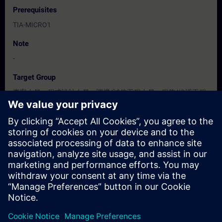
Prerequisites
TIA-MICRO1
Note
-
Target Group
專案人員、程式設計人員、調機/試俥工程人員、服務/維護工程
人員、操作人員
Dates And Registration
Currently, no events available
Add yourself to the course request list and you will be notified
when new dates become available.
Activate notification service