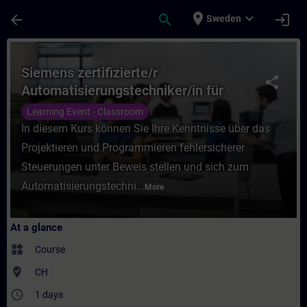
Skip To Main Content
Page Loaded
place
expand_more
arrow_back
search
login
Sweden
Course - Siemens zertifizierte/r Automati
Siemens zertifizierte/r
share
Automatisierungstechniker/in für
SIMATIC Safety - Projektieren und
Learning Event - Classroom
Programmieren
In diesem Kurs können Sie Ihre Kenntnisse über das
Projektieren und Programmieren fehlersicherer
Steuerungen unter Beweis stellen und sich zum
Automatisierungstechni...
More
At a glance
widgets
Course
where_to_vote
CH
access_time
1 days