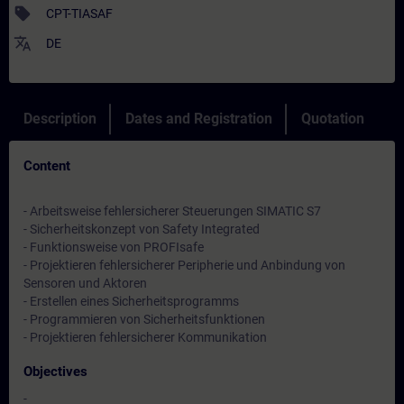
sell
CPT-TIASAF
translate
DE
Description
Dates and Registration
Quotation
Content
- Arbeitsweise fehlersicherer Steuerungen SIMATIC S7
- Sicherheitskonzept von Safety Integrated
- Funktionsweise von PROFIsafe
- Projektieren fehlersicherer Peripherie und Anbindung von
Sensoren und Aktoren
- Erstellen eines Sicherheitsprogramms
- Programmieren von Sicherheitsfunktionen
- Projektieren fehlersicherer Kommunikation
Objectives
-