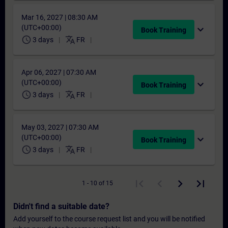
Mar 16, 2027 | 08:30 AM
(UTC+00:00)
expand_more
Book Training
schedule
translate
3 days
FR
Apr 06, 2027 | 07:30 AM
(UTC+00:00)
expand_more
Book Training
schedule
translate
3 days
FR
May 03, 2027 | 07:30 AM
(UTC+00:00)
expand_more
Book Training
schedule
translate
3 days
FR
1 - 10 of 15
Didn't find a suitable date?
Add yourself to the course request list and you will be notified