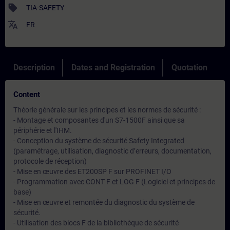
sell
TIA-SAFETY
translate
FR
Description
Dates and Registration
Quotation
Content
Théorie générale sur les principes et les normes de sécurité :
- Montage et composantes d'un S7-1500F ainsi que sa
périphérie et l'IHM.
- Conception du système de sécurité Safety Integrated
(paramétrage, utilisation, diagnostic d’erreurs, documentation,
protocole de réception)
- Mise en œuvre des ET200SP F sur PROFINET I/O
- Programmation avec CONT F et LOG F (Logiciel et principes de
base)
- Mise en œuvre et remontée du diagnostic du système de
sécurité.
- Utilisation des blocs F de la bibliothèque de sécurité