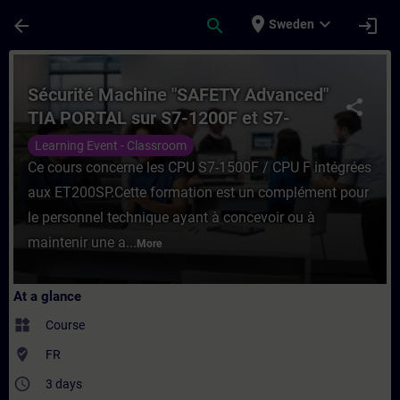
Skip To Main Content
Page Loaded
place
expand_more
arrow_back
search
login
Sweden
Course - Sécurité Machine "SAFETY Advanc
Sécurité Machine "SAFETY Advanced"
share
TIA PORTAL sur S7-1200F et S7-
1500F
Learning Event - Classroom
Ce cours concerne les CPU S7-1500F / CPU F intégrées
aux ET200SP.Cette formation est un complément pour
le personnel technique ayant à concevoir ou à
maintenir une a...
More
At a glance
widgets
Course
where_to_vote
FR
access_time
3 days