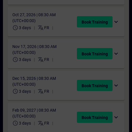
Oct 27, 2026 | 08:30 AM
(UTC+00:00)
expand_more
Book Training
schedule
translate
3 days
FR
Nov 17, 2026 | 08:30 AM
(UTC+00:00)
expand_more
Book Training
schedule
translate
3 days
FR
Dec 15, 2026 | 08:30 AM
(UTC+00:00)
expand_more
Book Training
schedule
translate
3 days
FR
Feb 09, 2027 | 08:30 AM
(UTC+00:00)
expand_more
Book Training
schedule
translate
3 days
FR