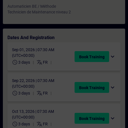
Automaticien BE / Méthode
Technicien de Maintenance niveau 2
Dates And Registration
Sep 01, 2026 | 07:30 AM
(UTC+00:00)
expand_more
Book Training
schedule
translate
3 days
FR
Sep 22, 2026 | 07:30 AM
(UTC+00:00)
expand_more
Book Training
schedule
translate
3 days
FR
Oct 13, 2026 | 07:30 AM
(UTC+00:00)
expand_more
Book Training
schedule
translate
3 days
FR