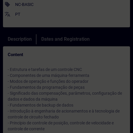
sell
NC-BASIC
translate
PT
Description
Dates and Registration
Content
- Estrutura e tarefas de um controle CNC
- Componentes de uma máquina-ferramenta
- Modos de operação e funções do operador
- Fundamentos da programação de peças
- Significado das compensações, parâmetros, configuração de
dados e dados da máquina
- Fundamentos de backup de dados
- Introdução à engenharia de acionamentos e à tecnologia de
controle de circuito fechado
- Princípio de controle de posição, controle de velocidade e
controle de corrente