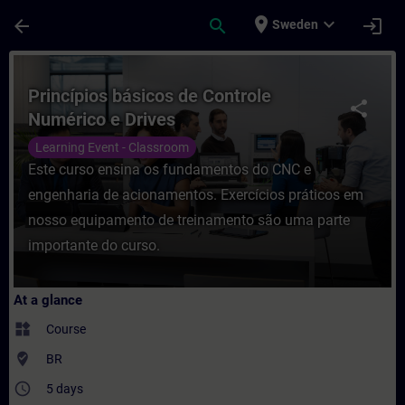
Skip To Main Content
Page Loaded
place
expand_more
arrow_back
search
login
Sweden
Course - Princípios básicos de Controle N
Princípios básicos de Controle
share
Numérico e Drives
Learning Event - Classroom
Este curso ensina os fundamentos do CNC e
engenharia de acionamentos. Exercícios práticos em
nosso equipamento de treinamento são uma parte
importante do curso.
At a glance
widgets
Course
where_to_vote
BR
access_time
5 days