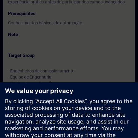
experiência prática antes de participar dos cursos avançados.
Prerequisites
Conhecimentos básicos de automação.
Note
-
Target Group
- Engenheiros de comissionamento
- Equipe de Engenharia
- Equipe de manutenção
- Equipe de vendas para sistemas SINUMERIK
Dates And Registration
Currently, no events available
Add yourself to the course request list and you will be notified