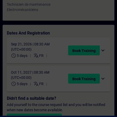
Technicien de maintenance
Electromécaniciens
Dates And Registration
Sep 21, 2026 | 08:30 AM
(UTC+00:00)
expand_more
Book Training
schedule
translate
5 days
FR
Oct 11, 2027 | 08:30 AM
(UTC+00:00)
expand_more
Book Training
schedule
translate
5 days
FR
Didn't find a suitable date?
Add yourself to the course request list and you will be notified
when new dates become available.