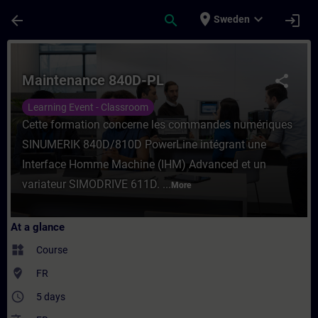
Skip To Main Content
Page Loaded
place
expand_more
arrow_back
search
login
Sweden
Course - Maintenance 840D-PL - Training -
Maintenance 840D-PL
share
Learning Event - Classroom
Cette formation concerne les commandes numériques
SINUMERIK 840D/810D PowerLine intégrant une
Interface Homme Machine (IHM) Advanced et un
variateur SIMODRIVE 611D. ...
More
At a glance
widgets
Course
where_to_vote
FR
access_time
5 days