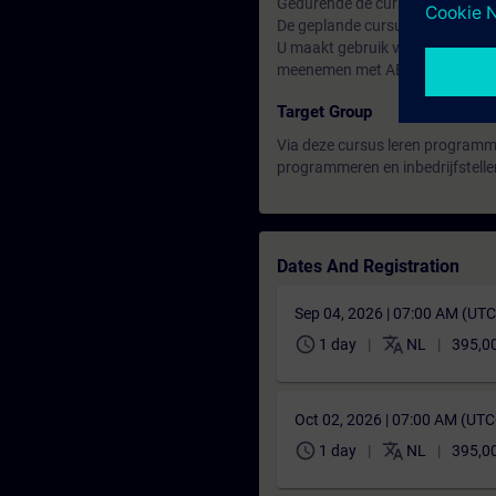
Gedurende de cursus wordt ook 
De geplande cursussen kunnen a
U maakt gebruik van de middelen
meenemen met ABT Site V6.1 ero
Target Group
Via deze cursus leren programmeu
programmeren en inbedrijfstelle
Dates And Registration
Sep 04, 2026 | 07:00 AM (UT
schedule
translate
1 day
NL
395,0
Oct 02, 2026 | 07:00 AM (UT
schedule
translate
1 day
NL
395,0