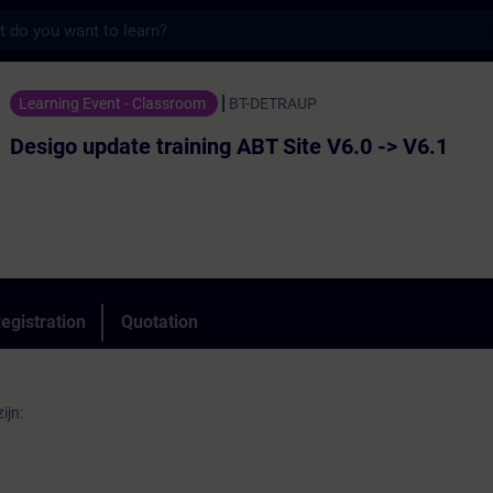
s
te training ABT Site V6.0 -> V6.1 - Trainin
Learning Event - Classroom
BT-DETRAUP
Desigo update training ABT Site V6.0 -> V6.1
egistration
Quotation
ijn: