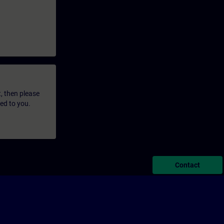
t, then please
led to you.
Contact