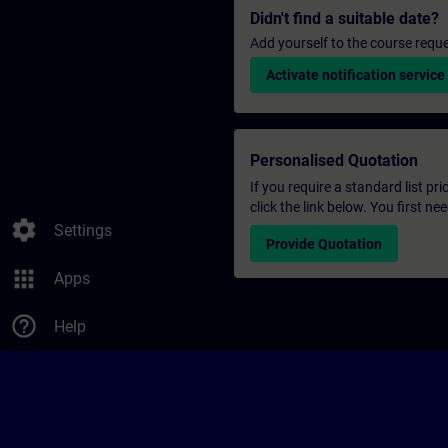
Didn't find a suitable date?
Add yourself to the course reque
Activate notification service
Personalised Quotation
If you require a standard list pr
click the link below. You first n
settings
Settings
Provide Quotation
apps
Apps
help_outline
Help