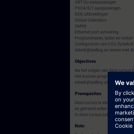
ABT Go aanpassingen
PXC4/5/7 aanpassingen
RDG uitbreidingen
Global Calendars
QMX6
Ethernet port activering
Programmeren, laden en testen
Configureren van I/O's (fysiek/K
Inbedrijfstelling en testen met 
Objectives
Na het volgen van deze cursus b
Het kunnen programmeren van nie
inbedrijfstelling uit te voeren.
Prerequisites
Deze cursus is alleen bedoeld v
en getraind willen worden op de 
In deze cursus zullen niet de 
Note