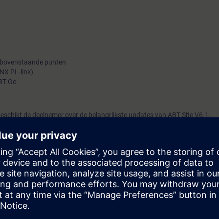
 bovenstaande punten
NX PL-link)
ABT Go
eschikt de deelnemer over de belangrijkste updates van ABT Site V6.1.
uwe projecten met Desigo ABT Site, wijzigingen door te voeren en op te
oor engineers die de PXC4/5/7 en Control Point cursus in ABT Site V6.0 a
nieuwe functionaliteiten in ABT Site V6.1.
basisonderwerpen van ABT Site V6.0 worden behandeld.