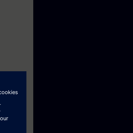
 slaan en een
l hebben gehad