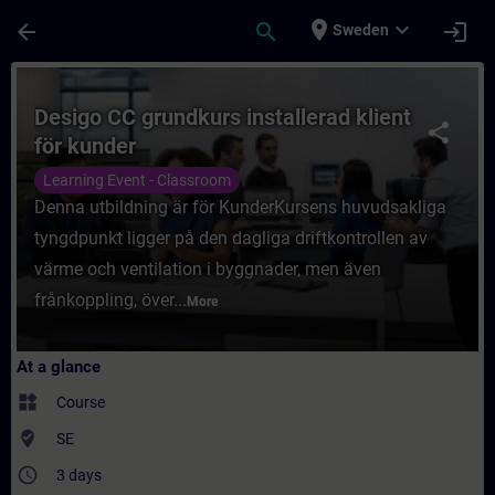
Skip To Main Content
Page Loaded
place
expand_more
arrow_back
search
login
Sweden
Course - Desigo CC grundkurs installerad k
Desigo CC grundkurs installerad klient
share
för kunder
Learning Event - Classroom
Denna utbildning är för KunderKursens huvudsakliga
tyngdpunkt ligger på den dagliga driftkontrollen av
värme och ventilation i byggnader, men även
frånkoppling, över...
More
At a glance
widgets
Course
where_to_vote
SE
access_time
3 days