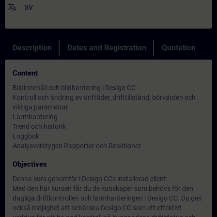
translate
SV
Description
Dates and Registration
Quotation
Content
Bildinnehåll och bildhantering i Desigo CC
Kontroll och ändring av drifttider, drifttillstånd, börvärden och
viktiga parametrar
Larmhantering
Trend och historik
Loggbok
Analysverktygen Rapporter och Reaktioner
Objectives
Denna kurs genomför i Desigo CCs installerad client
Med den här kursen får du de kunskaper som behövs för den
dagliga driftkontrollen och larmhanteringen i Desigo CC. Du ges
också möjlighet att behärska Desigo CC som ett effektivt