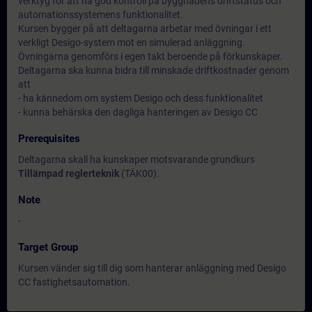
verktyg för att ha god kontroll på byggnadens driftstatus och
automationssystemens funktionalitet.
Kursen bygger på att deltagarna arbetar med övningar i ett
verkligt Desigo-system mot en simulerad anläggning.
Övningarna genomförs i egen takt beroende på förkunskaper.
Deltagarna ska kunna bidra till minskade driftkostnader genom
att
- ha kännedom om system Desigo och dess funktionalitet
- kunna behärska den dagliga hanteringen av Desigo CC
Prerequisites
Deltagarna skall ha kunskaper motsvarande grundkurs
Tillämpad reglerteknik
(TÄK00).
Note
-
Target Group
Kursen vänder sig till dig som hanterar anläggning med Desigo
CC fastighetsautomation.