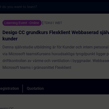
s
rundkurs Flexklient Webbaserad själv studi
Learning Event - Online
TDK61 WBT
Desigo CC grundkurs Flexklient Webbaserad själv
kunder
Denna självstudie utbildning är för Kunder och intern person
via Microsoft teamsKursens huvudsakliga tyngdpunkt ligger p
driftkontrollen av värme och ventilation i byggnader. Webbase
Microsoft teams i gränssnittet Flexklient
egistration
Quotation
 Desigo CC