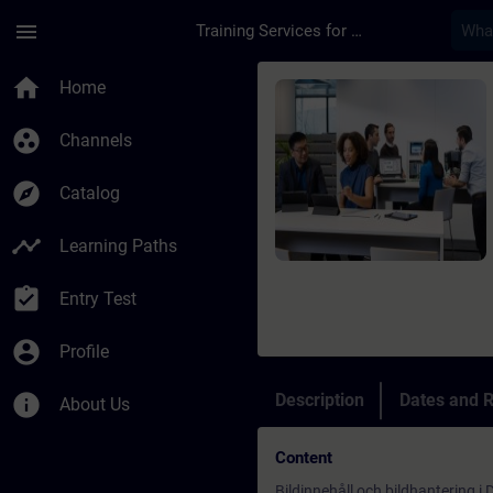
Skip To Main Content
Page Loaded
menu
Training Services for Digital Industries
Course - Desigo CC g
home
Home
group_work
Channels
explore
Catalog
timeline
Learning Paths
assignment_turned_in
Entry Test
account_circle
Profile
info
Description
Dates and R
About Us
Content
Bildinnehåll och bildhantering i