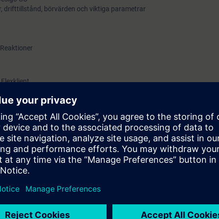
r, drifttillstånd, börvärden och viktiga parametrar
 Reaktioner
Flexklient
nskaper som behövs för den dagliga driftkontrollen och larmhanteringen 
 Desigo CC som ett effektivt verktyg för att ha god kontroll på byggnade
ionalitet.
 arbetar med övningar i ett verkligt Desigo-system mot en simulerad anl
kt beroende på förkunskaper.
 minskade driftkostnader genom att
 och dess funktionalitet
anteringen av Desigo CC
 motsvarande grundkurs
Tillämpad reglerteknik steg 1
(TÄK00). Webbase