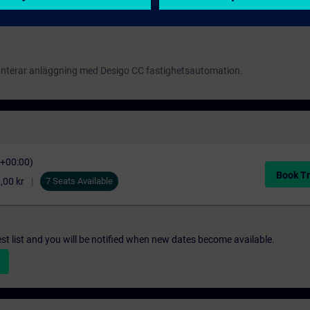
hanterar anläggning med Desigo CC fastighetsautomation.
C+00:00)
Book Tr
,00 kr
7 Seats Available
st list and you will be notified when new dates become available.