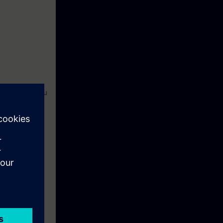
i Desigo CC. Du
ns driftstatus
äggning.
rad via