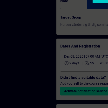
Note
-
Target Group
Kursen vänder sig till dig som 
Dates And Registration
Dec 08, 2026 | 07:00 AM (UT
schedule
translate
2 days
SV
9 360
Didn't find a suitable date?
Add yourself to the course reque
Activate notification service