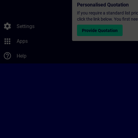
Personalised Quotation
If you require a standard list pr
click the link below. You first n
settings
Settings
Provide Quotation
apps
Apps
help_outline
Help