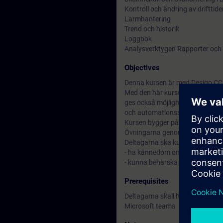
Kontroll och ändring av drifttide
Larmhantering
Trend och historik
Loggbok
Analysverktygen Rapporter och
Objectives
Denna kursen är med Desigo CC 
Med den här kursen får du de ku
ges också möjlighet att behärska
och automationssystemens funkt
Kursen bygger på att deltagarna
Övningarna genomförs i egen ta
Deltagarna ska kunna bidra till
- ha kännedom om system Desigo
- kunna behärska den dagliga h
Prerequisites
Deltagarna skall ha kunskaper
Microsoft teams