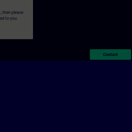
t, then please
led to you.
Contact