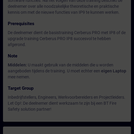
software functies. Na het volgen van deze training beschikt de
deelnemer over alle noodzakelijke theoretische en praktische
kennis om met de nieuwe functies van IP9 te kunnen werken.
Prerequisites
De deelnemer dient de basistraining Cerberus PRO met IP8 of de
upgrade training Cerberus PRO IP8 succesvol te hebben
afgerond.
Note
Middelen:
U maakt gebruik van de middelen die u worden
aangeboden tijdens de training. U moet echter een
eigen Laptop
mee nemen.
Target Group
Inbedrijfstellers, Engineers, Werkvoorbereiders en Projectleiders.
Let Op!: De deelnemer dient werkzaam te zijn bij een BT Fire
Safety solution partner!