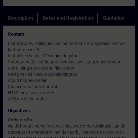
Description
Dates and Registration
Quotation
Content
Laatste ontwikkelingen van het Cerberus Pro Systeem met de
laatste versie IP9
Installeren van de IP9 engineringstool
Softwarematig configureren van nieuwe stuurfuncties voor
ontruiming met voice en flitslichten
Uitleg van de nieuwe lusbelastingtool
Cloud mogelijkheden
Causes voor Time Control
HTML help serviceability
ASD next generation
Objectives
Cerberus Pro
Op de hoogte brengen van de nieuwste ontwikkelingen van de
Cerberus Pro versie IP9 met de daarbij komende hardware en