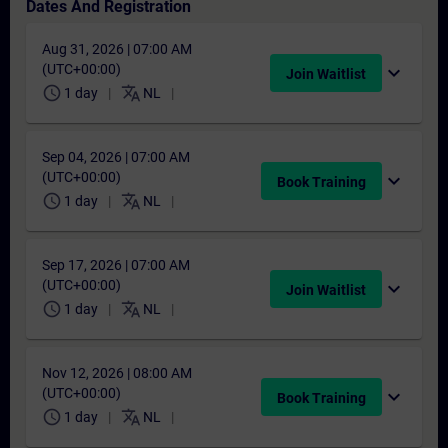
Dates And Registration
Aug 31, 2026 | 07:00 AM
(UTC+00:00)
expand_more
Join Waitlist
schedule
translate
1 day
NL
Sep 04, 2026 | 07:00 AM
(UTC+00:00)
expand_more
Book Training
schedule
translate
1 day
NL
Sep 17, 2026 | 07:00 AM
(UTC+00:00)
expand_more
Join Waitlist
schedule
translate
1 day
NL
Nov 12, 2026 | 08:00 AM
(UTC+00:00)
expand_more
Book Training
schedule
translate
1 day
NL