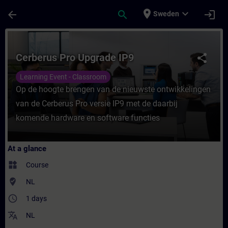
Skip To Main Content
Page Loaded
place
expand_more
arrow_back
search
login
Sweden
Course - Cerberus Pro Upgrade IP9 - Train
Cerberus Pro Upgrade IP9
share
Learning Event - Classroom
Op de hoogte brengen van de nieuwste ontwikkelingen
van de Cerberus Pro versie IP9 met de daarbij
komende hardware en software functies
At a glance
widgets
Course
where_to_vote
NL
access_time
1 days
translate
NL