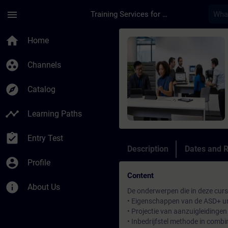
Skip To Main Content
Page Loaded
menu
Training Services for Digital Industries
Course - Aspiratiesy
home
Home
group_work
Channels
explore
Catalog
timeline
Learning Paths
assignment_turned_in
Entry Test
Description
Dates and R
account_circle
Profile
Content
info
About Us
De onderwerpen die in deze cur
• Eigenschappen van de ASD+ 
• Projectie van aanzuigleidinge
• Inbedrijfstel methode in com