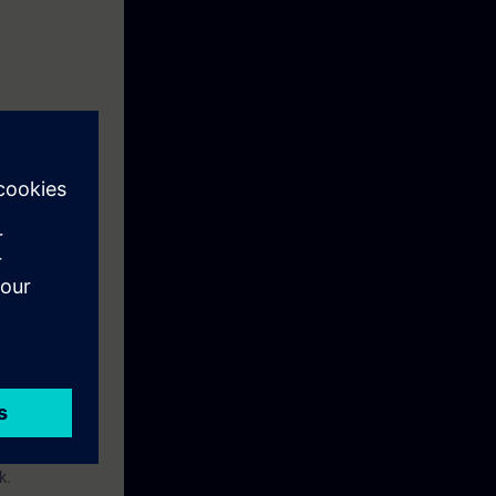
kennis om:
gd hebben.
k.