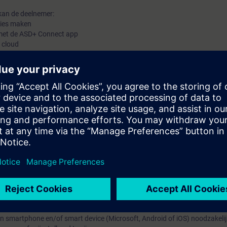
kan de deelnemer:
ties maken
n met de ASD+ Connect app
 cloud
s:
eschikt de deelnemer over alle noodzakelijke theoretische en praktische 
ysteem te kunnen maken
nnen nemen
werken
e kunnen nemen
 bedoeld voor technici die reeds de Siemens ASD Standaard training gevol
en smartphone en/of smart device (Microsoft, Android of iOS) noodzakelij