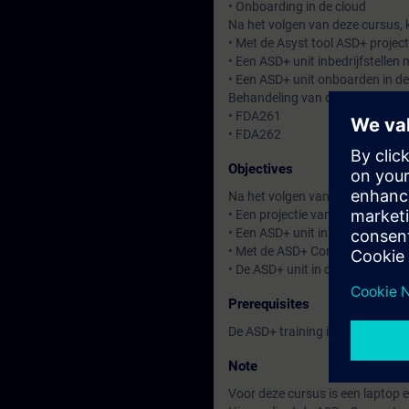
• Onboarding in de cloud
Na het volgen van deze cursus, 
• Met de Asyst tool ASD+ projec
• Een ASD+ unit inbedrijfstelle
• Een ASD+ unit onboarden in de
Behandeling van de aanzuigunit
• FDA261
• FDA262
Objectives
Na het volgen van deze cursus b
• Een projectie van een ASD+ s
• Een ASD+ unit inbedrijf te ku
• Met de ASD+ Connect app te 
• De ASD+ unit in de cloud op t
Prerequisites
De ASD+ training is uitsluitend
Note
Voor deze cursus is een laptop 