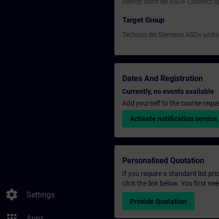
Hierop dient de ASD+ Connect app
Target Group
Technici die Siemens ASD+ units 
Dates And Registration
Currently, no events available
Add yourself to the course reque
Activate notification service
Personalised Quotation
If you require a standard list pr
click the link below. You first n
settings
Settings
Provide Quotation
apps
Apps