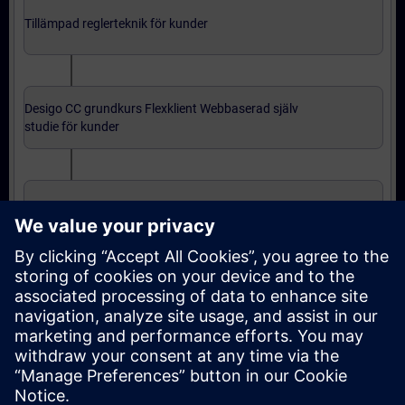
Tillämpad reglerteknik för kunder
Desigo CC grundkurs Flexklient Webbaserad själv
studie för kunder
Desigo CC grundkurs installerad klient för kunder
Avancerad nivå: kurser
Desigo CC fortsättningskurs installerad klient för
kunder