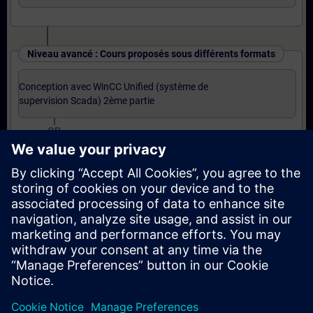
Niveau avancé : Cours proposés sous différents formats
Conception avec WinCC Unified (système de
supervision Scada) 2ème partie
OR
Conception avec WinCC Unified (système de
supervision Scada) 2ème partie (Formation à
distance)
OR
Base JavaScript pour WinCC Unified (Formation à
distance)