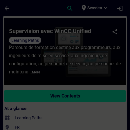
Skip To Main Content
Page Loaded
place
expand_more
arrow_back
search
login
Sweden
Course - Supervision avec WinCC Unified -
Supervision avec WinCC Unified
share
Learning Paths
Parcours de formation destiné aux programmeurs, aux
ingénieurs de mise en service, aux ingénieurs de
configuration, au personnel de service, au personnel de
maintena...
More
View Contents
At a glance
widgets
Learning Paths
where_to_vote
FR