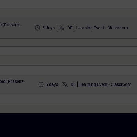
 (Präsenz-
access_time
translate
5 days
DE
Learning Event - Classroom
ted (Präsenz-
access_time
translate
5 days
DE
Learning Event - Classroom