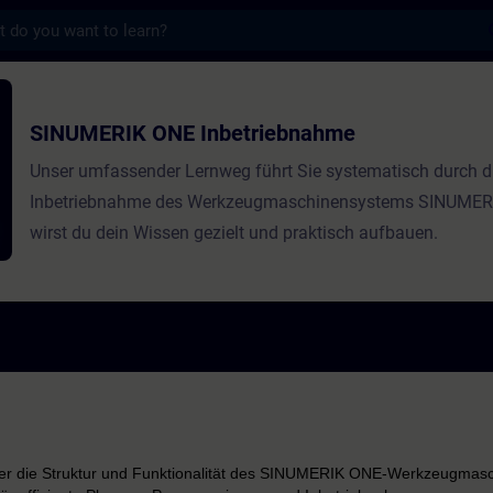
s
ONE Inbetriebnahme - Training - Training 
SINUMERIK ONE Inbetriebnahme
Unser umfassender Lernweg führt Sie systematisch durch d
Inbetriebnahme des Werkzeugmaschinensystems SINUMERI
wirst du dein Wissen gezielt und praktisch aufbauen.
er die Struktur und Funktionalität des SINUMERIK ONE-Werkzeugmas