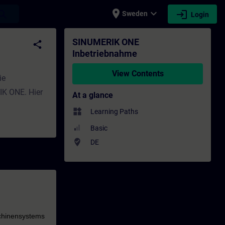
place
expand_more
login
earch
Sweden
Login
- Professional development | SITRAIN
SINUMERIK ONE
share
Inbetriebnahme
View Contents
ie
K ONE. Hier
At a glance
widgets
Learning Paths
Basic
where_to_vote
DE
chinensystems