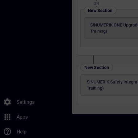
OR
New Section
SINUMERIK ONE Upgrade
Training)
New Section
SINUMERIK Safety Integra
Training)
settings
Settings
apps
Apps
help_outline
Help