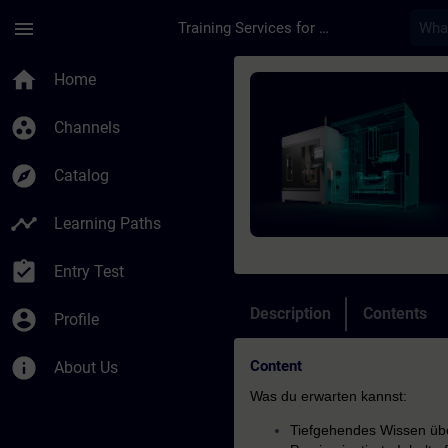
Skip To Main Content
Page Loaded
menu
Training Services for Digital Industries
Course - SINUMERIK 
home
Home
group_work
Channels
explore
Catalog
timeline
Learning Paths
assignment_turned_in
Entry Test
Description
Contents
account_circle
Profile
info
Content
About Us
Was du erwarten kannst:
Tiefgehendes Wissen üb