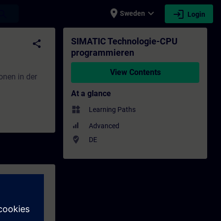
place
expand_more
login
earch
Sweden
Login
Training - Professional development | SI
SIMATIC Technologie-CPU
share
programmieren
View Contents
onen in der
At a glance
widgets
Learning Paths
Advanced
where_to_vote
DE
en mit SIMATIC