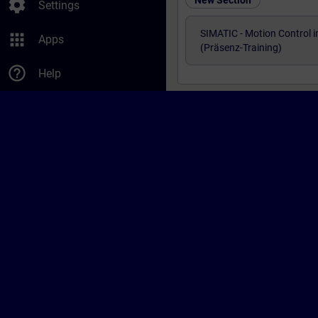
New Section
settings
Settings
SIMATIC - Motion Control i
apps
Apps
(Präsenz-Training)
help_outline
Help
© Siemens AG 2026