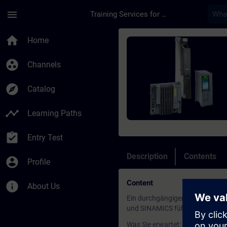
Skip To Main Content
Page Loaded
menu
Training Services for Digital Industries
Course - SIMATIC Te
home
Home
group_work
Channels
explore
Catalog
timeline
Learning Paths
assignment_turned_in
Entry Test
Description
Contents
account_circle
Profile
Content
info
About Us
Ein durchgängiger Lernweg, der 
und SINAMICS führt.
Was Sie erwartet: