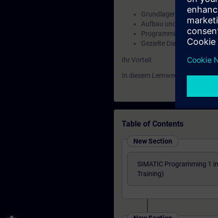
Grundlagen von Motion C
Aufbau und Struktur von
Programmierung und Tes
Gezielte Diagnose und F
Ihr Vorteil:
In diesem Lernweg erwerben Si
Table of Contents
New Section
SIMATIC Programming 1 in 
Training)