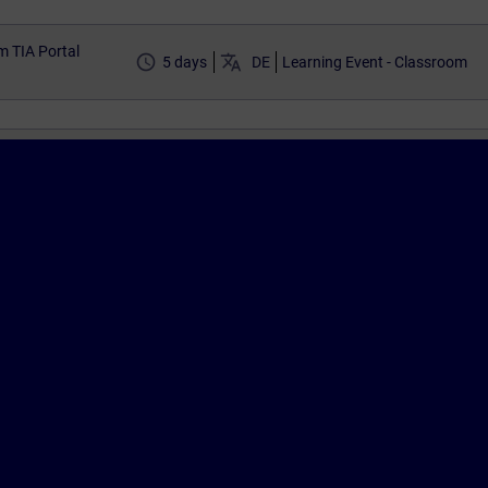
m TIA Portal
access_time
translate
5 days
DE
Learning Event - Classroom
Cor