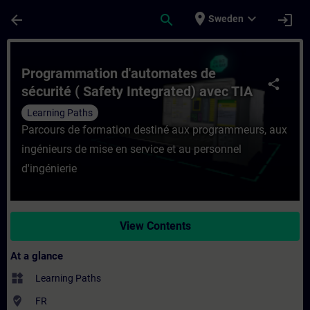
Skip To Main Content
Page Loaded
place
expand_more
arrow_back
search
login
Sweden
Course - Programmation d'automates de séc
Programmation d'automates de
share
sécurité ( Safety Integrated) avec TIA
Portal
Learning Paths
Parcours de formation destiné aux programmeurs, aux
ingénieurs de mise en service et au personnel
d'ingénierie
View Contents
At a glance
widgets
Learning Paths
where_to_vote
FR