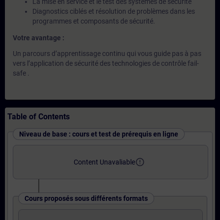
La mise en service et le test des systèmes de sécurité
Diagnostics ciblés et résolution de problèmes dans les
programmes et composants de sécurité.
Votre avantage :
Un parcours d’apprentissage continu qui vous guide pas à pas
vers l’application de sécurité des technologies de contrôle fail-
safe .
Table of Contents
Niveau de base : cours et test de prérequis en ligne
error_outline
Content Unavaliable
Cours proposés sous différents formats