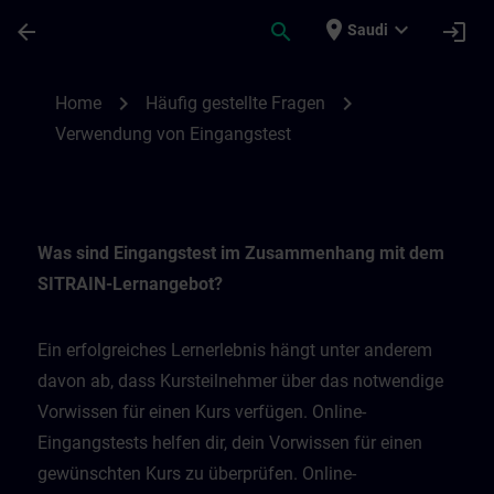
Skip To Main Content
Page Loaded
place
expand_more
arrow_back
search
login
Saudi
Verwendung von Eingangstest | SITRAIN
chevron_right
chevron_right
Home
Häufig gestellte Fragen
Verwendung von Eingangstest
Was sind Eingangstest im Zusammenhang mit dem
SITRAIN-Lernangebot?
Ein erfolgreiches Lernerlebnis hängt unter anderem
davon ab, dass Kursteilnehmer über das notwendige
Vorwissen für einen Kurs verfügen. Online-
Eingangstests helfen dir, dein Vorwissen für einen
gewünschten Kurs zu überprüfen. Online-