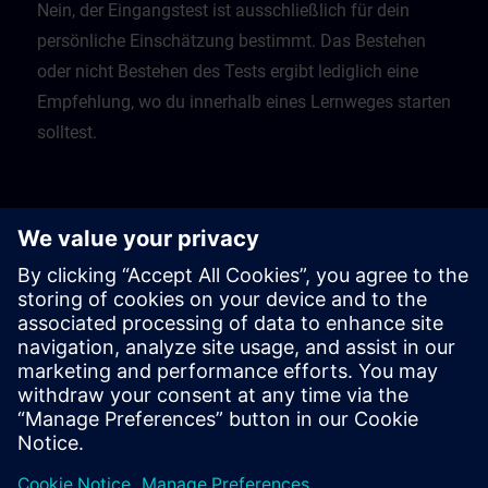
Nein, der Eingangstest ist ausschließlich für dein
persönliche Einschätzung bestimmt. Das Bestehen
oder nicht Bestehen des Tests ergibt lediglich eine
Empfehlung, wo du innerhalb eines Lernweges starten
solltest.
Was soll ich tun, wenn ich einen Test nicht
bestanden habe?
Die Tests geben dir dann eine Empfehlung, mit
welchem vorgeschaltetem Kurs du dein Lernen
beginnen solltest.