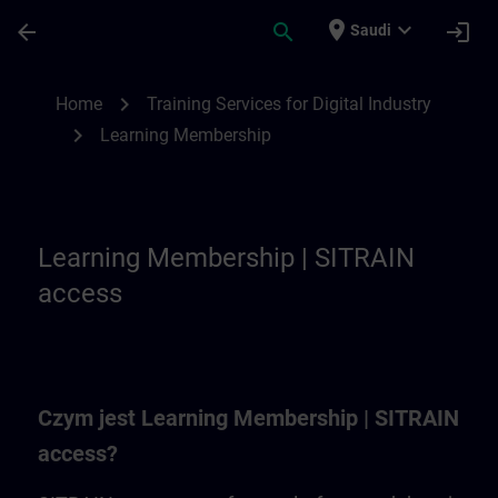
Skip To Main Content
Page Loaded
place
expand_more
arrow_back
search
login
Saudi
Learning Membership | SITRAIN
chevron_right
Home
Training Services for Digital Industry
chevron_right
Learning Membership
Learning Membership | SITRAIN
access
Czym jest Learning Membership | SITRAIN
access?