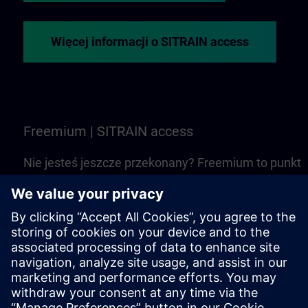
Więcej informacji o SITRAIN access
Freemium | SITRAIN access
Nie jesteś jeszcze przekonany? Freemium to punkt
startowy, aby poznać wybrane szkolenia i kursy
online z SITRAIN access. Jest darmowe — nie jest
wymagany Learning Membership
Wypróbować Freemium | SITRAIN access