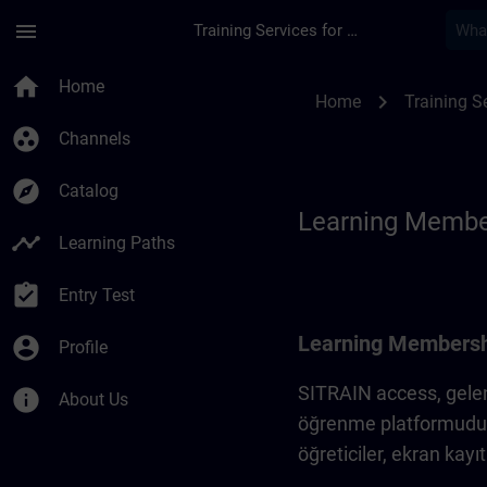
Skip To Main Content
Page Loaded
menu
Training Services for Digital Industries
Learning Membershi
home
Home
chevron_right
Home
Training Se
group_work
Channels
explore
Catalog
Learning Membe
timeline
Learning Paths
assignment_turned_in
Entry Test
Learning Membershi
account_circle
Profile
SITRAIN access, gelen
info
About Us
öğrenme platformudur. 
öğreticiler, ekran kayıt