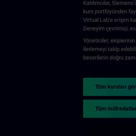
Katılımcılar, Siemens’
kurs portföyünden fayd
Virtual Lab’e erişim 
Deneyim çevrimiçi, esne
Yöneticiler, ekiplerinin
ilerlemeyi takip edebi
becerilerin doğru zama
Tüm kursları gö
Tüm müfredatlar