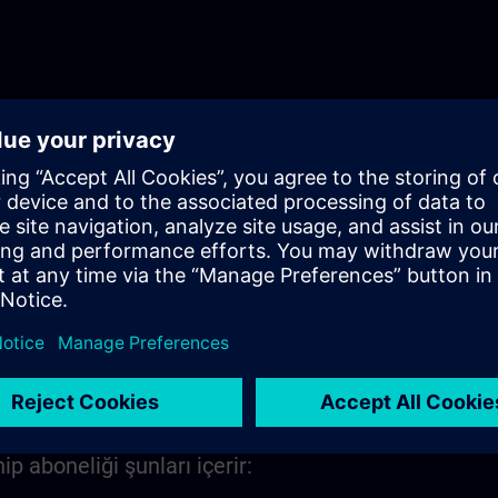
Play
Video
 aboneliği şunları içerir: