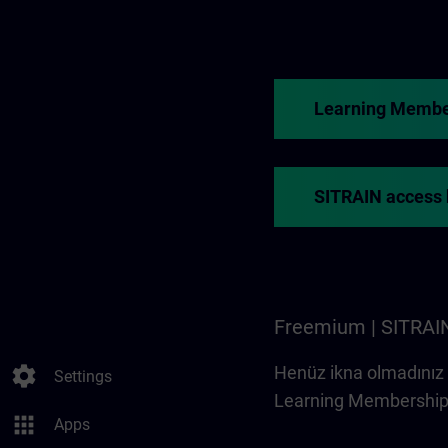
Learning Member
SITRAIN access h
Freemium | SITRAI
Henüz ikna olmadınız 
settings
Settings
Learning Membership'
apps
Apps