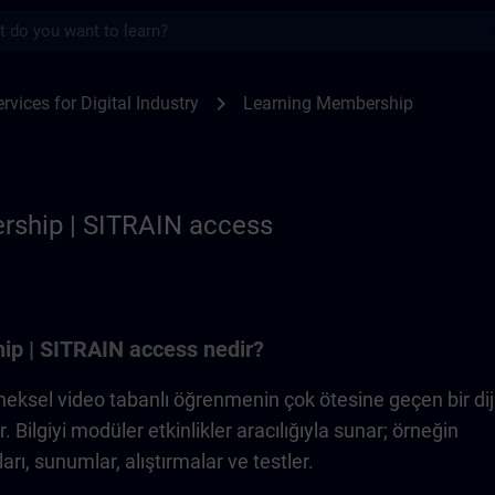
s
p | SITRAIN
chevron_right
rvices for Digital Industry
Learning Membership
rship | SITRAIN access
p | SITRAIN access nedir?
eksel video tabanlı öğrenmenin çok ötesine geçen bir diji
Bilgiyi modüler etkinlikler aracılığıyla sunar; örneğin
ları, sunumlar, alıştırmalar ve testler.