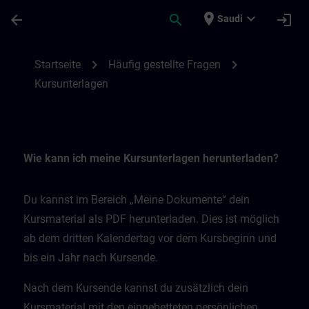
Skip To Main Content
Page Loaded
place
expand_more
arrow_back
search
login
Saudi
Kursunterlagen | SITRAIN
chevron_right
chevron_right
Startseite
Häufig gestellte Fragen
Kursunterlagen
Wie kann ich meine Kursunterlagen herunterladen?
Du kannst im Bereich „Meine Dokumente“ dein
Kursmaterial als PDF herunterladen. Dies ist möglich
ab dem dritten Kalendertag vor dem Kursbeginn und
bis ein Jahr nach Kursende.
Nach dem Kursende kannst du zusätzlich dein
Kursmaterial mit den eingebetteten persönlichen