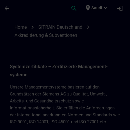
Skip To Main Content
Page Loaded
place
expand_more
arrow_back
search
login
Saudi
Akkreditierung & Subventionen | SITRAIN
chevron_right
chevron_right
Home
SITRAIN Deutschland
Akkreditierung & Subventionen
Systemzertifikate – Zertifizierte Management­
systeme
Unsere Managementsysteme basieren auf den
Grundsätzen der Siemens AG zu Qualität, Umwelt-,
Arbeits- und Gesundheitsschutz sowie
Informationssicherheit. Sie erfüllen die Anforderungen
der international anerkannten Normen und Standards wie
ISO 9001, ISO 14001, ISO 45001 und ISO 27001 etc.