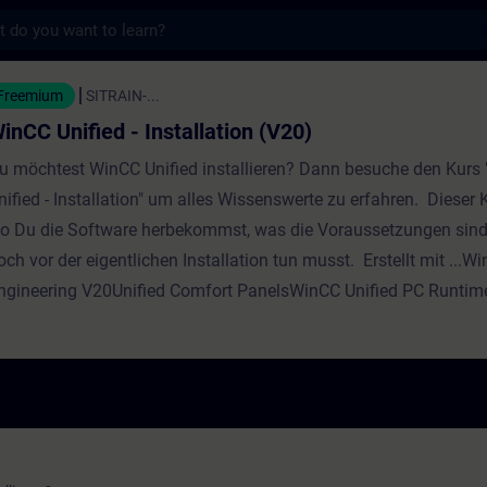
s
ed - Installation (V20) - Training - Traini
Freemium
SITRAIN-...
inCC Unified - Installation (V20)
u möchtest WinCC Unified installieren? Dann besuche den Kurs
nified - Installation" um alles Wissenswerte zu erfahren. Dieser K
o Du die Software herbekommst, was die Voraussetzungen sin
och vor der eigentlichen Installation tun musst. Erstellt mit ...W
ngineering V20Unified Comfort PanelsWinCC Unified PC Runtim