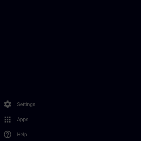
settings
Settings
apps
Apps
help_outline
Help