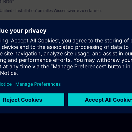
llieren?
ified - Installation" um alles Wissenswerte zu erfahren.
ie Software herbekommst, was die Voraussetzungen sind und was Du noch 
sst.
ng V20
e V20