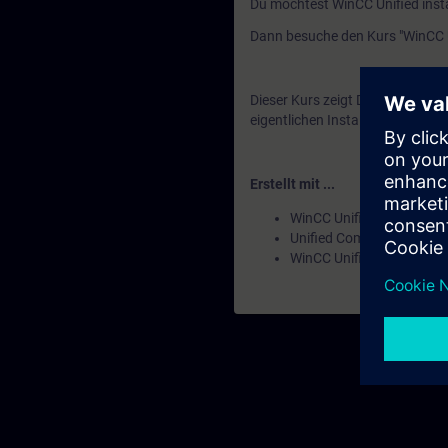
Du möchtest WinCC Unified insta
Dann besuche den Kurs "WinCC Un
Dieser Kurs zeigt Dir, wo Du d
eigentlichen Installation tun mu
Erstellt mit ...
WinCC Unified Engineeri
Unified Comfort Panels
WinCC Unified PC Runtim