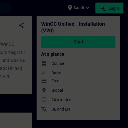
place
expand_more
login
earch
Saudi
Login
ng - Professional development | SITRAIN
WinCC Unified - Installation
share
(V20)
Start
 "WinCC
urs zeigt Dir,
At a glance
d und was Du
widgets
Course
inCC Unified
Basic
e V20
payment
Free
where_to_vote
Global
access_time
24 minutes
translate
DE
and
EN