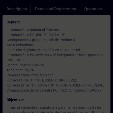
Description
Dates and Registration
Quotation
Content
Introducción a Industrial Ethernet.
Introducción a PROFINET IO, RT e IRT.
Configuración y programación de Profinet IO.
Anillo redundante.
Ingeniería de planta y diagnóstico en TIA Portal.
Introducción a los servicios web integrados en los dispositivos
PROFINET.
Shared Device e I-Device.
Acoplador PN/PN.
Comunicación entre PLCs con:
- Enlaces S7 (PUT / GET, BSEND / BRECEIVE).
- Enlaces Ethernet (ISO on TCP, TCP, UDP), T-SEND / T-RECEIVE.
Comunicación de datos entre PC / PLC con conexión OPC-S7.
Objectives
Iniciar al asistente en cuanto a la parametrización, puesta en
marcha y diagnóstico de redes de área local Ethernet y Profinet