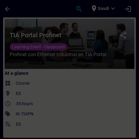
Skip To Main Content
Page Loaded
place
expand_more
arrow_back
search
login
Saudi
Course - TIA Portal Profinet - Training - 
TIA Portal Profinet
share
Learning Event - Classroom
Profinet con Ethernet Industrial en TIA Portal
At a glance
widgets
Course
where_to_vote
ES
access_time
35 hours
sell
IK-TIAPN
translate
ES