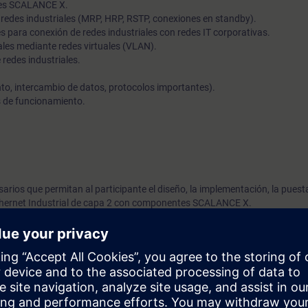
hes SCALANCE X.
edes industriales (MRP, HRP, RSTP, conexiones en standby).
s para conexión de redes industriales con redes IT corporativas.
les mediante redes virtuales (VLAN).
redes industriales.
to, intercambio de datos, protocolos importantes).
s de funcionamiento.
arios que permitan al participante el diseño, la implementación, la puest
thernet Industrial de capa 2 con componentes SCALANCE X.
e routing para introducir al participante a las redes Industriales de capa
Ethernet, topologías y direccionamiento IP. Se recomienda estar familiar
rincipios de funcionamiento básicos de los switches y los routers.