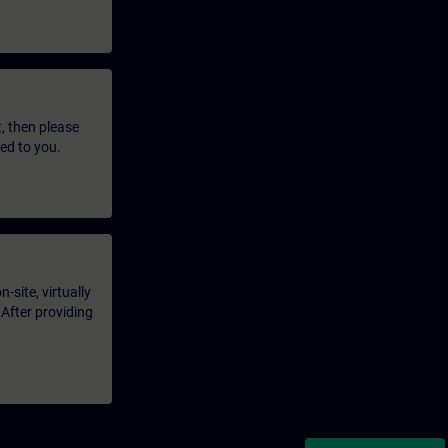
t, then please
led to you.
-site, virtually
 After providing