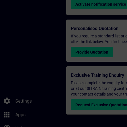
Activate notification service
Personalised Quotation
If you require a standard list pr
click the link below. You first n
Provide Quotation
Exclusive Training Enquiry
Please complete the enquiry form 
or at our SITRAIN training centr
your contact details and your tr
settings
Settings
Request Exclusive Quotatio
apps
Apps