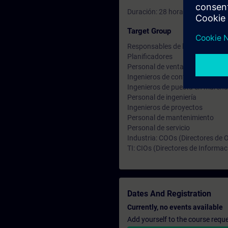
Duración: 28 horas
Target Group
Responsables de la toma de dec
Planificadores
Personal de ventas
Ingenieros de configuración
Ingenieros de puesta en marcha
Personal de ingeniería
Ingenieros de proyectos
Personal de mantenimiento
Personal de servicio
Industria: COOs (Directores de 
TI: CIOs (Directores de Informac
Dates And Registration
Currently, no events available
Add yourself to the course reque