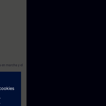
a en marcha y el
 3.
izado con el