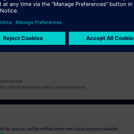
isiones
Operaciones)
ión), planificadores de redes y administradores
st list and you will be notified when new dates become available.