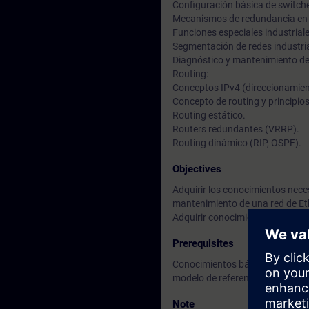
Configuración básica de switc
Mecanismos de redundancia en r
Funciones especiales industriale
Segmentación de redes industria
Diagnóstico y mantenimiento de 
Routing:
Conceptos IPv4 (direccionamien
Concepto de routing y principio
Routing estático.
Routers redundantes (VRRP).
Routing dinámico (RIP, OSPF).
Objectives
Adquirir los conocimientos neces
mantenimiento de una red de E
Adquirir conocimientos básicos d
Prerequisites
Conocimientos básicos de redes 
modelo de referencia OSI y los p
Note