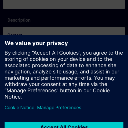
Description
Content
SITRAIN-egenskaper och skillnader mellan inlärningsformaten