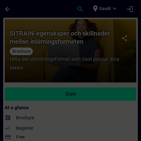
Skip To Main Content
Page Loaded
place
expand_more
arrow_back
search
login
Saudi
Course - SITRAIN-egenskaper och skillnade
SITRAIN-egenskaper och skillnader
share
mellan inlärningsformaten
Brochure
Hitta det utbildningsformat som bäst passar dina
behov
Start
At a glance
widgets
Brochure
Beginner
payment
Free