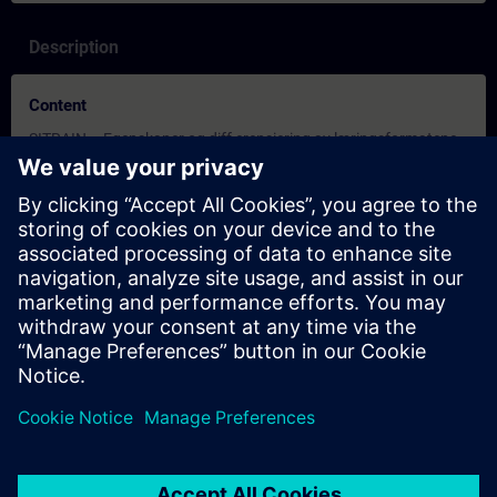
Description
Content
SITRAIN – Egenskaper og diff erensiering av læringsformatene