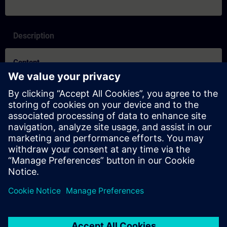
Description
Content
SITRAIN – Características y diferenciación de los formatos de
aprendizaje