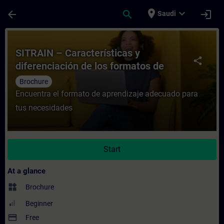
Skip To Main Content
Page Loaded
place
expand_more
arrow_back
search
login
Saudi
Course - SITRAIN – Características y difer
SITRAIN – Características y
share
diferenciación de los formatos de
aprendizaje
Brochure
Encuentra el formato de aprendizaje adecuado para
tus necesidades
Start
At a glance
widgets
Brochure
Beginner
payment
Free