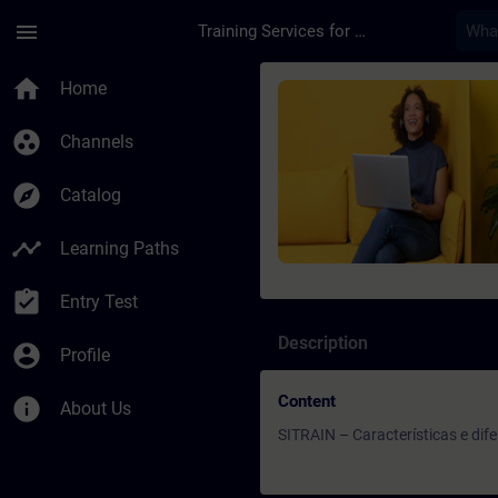
Skip To Main Content
Page Loaded
menu
Training Services for Digital Industries
Course - SITRAIN – C
home
Home
group_work
Channels
explore
Catalog
timeline
Learning Paths
assignment_turned_in
Entry Test
Description
account_circle
Profile
Content
info
About Us
SITRAIN – Características e di