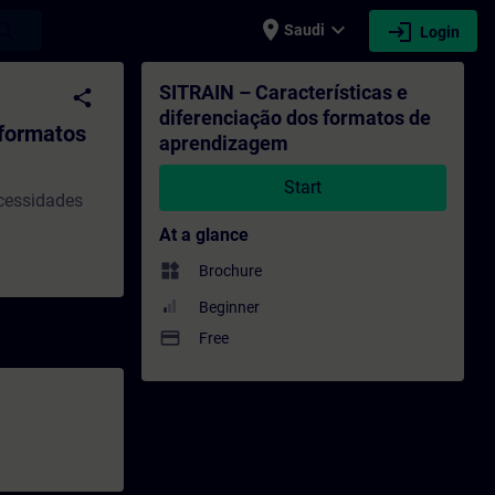
place
expand_more
login
earch
Saudi
Login
os de aprendizagem - Training - Training 
SITRAIN – Características e
share
diferenciação dos formatos de
 formatos
aprendizagem
Start
ecessidades
At a glance
widgets
Brochure
Beginner
payment
Free