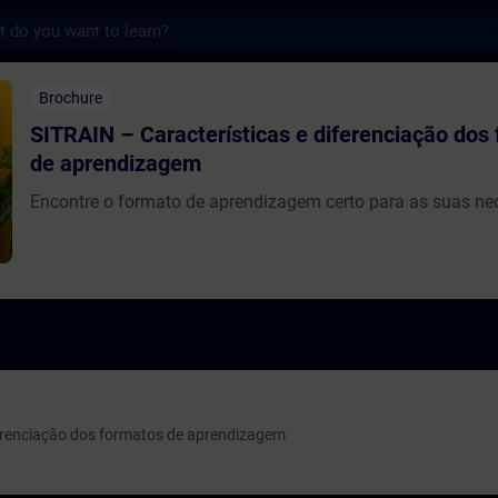
s
aracterísticas e diferenciação dos format
Brochure
SITRAIN – Características e diferenciação dos
de aprendizagem
Encontre o formato de aprendizagem certo para as suas n
ferenciação dos formatos de aprendizagem