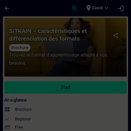
Skip To Main Content
Page Loaded
place
expand_more
arrow_back
search
login
Saudi
Course - SITRAIN – caractéristiques et dif
SITRAIN – caractéristiques et
share
différenciation des formats
d’apprentissage
Brochure
Trouvez le format d'apprentissage adapté à vos
besoins
Start
At a glance
widgets
Brochure
Beginner
payment
Free