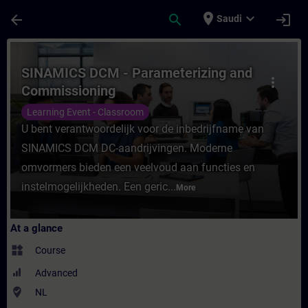
Skip To Main Content
Page Loaded
place
expand_more
arrow_back
search
login
Saudi
Course - SINAMICS DCM - Parameterizing a
SINAMICS DCM - Parameterizing and
more_vert
Commissioning
Learning Event - Classroom
U bent verantwoordelijk voor de inbedrijfname van
SINAMICS DCM DC-aandrijvingen. Moderne
omvormers bieden een veelvoud aan functies en
instelmogelijkheden. Een geric...
More
At a glance
widgets
Course
Advanced
where_to_vote
NL