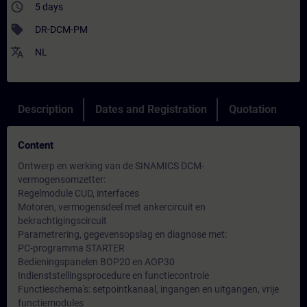
access_time
5 days
sell
DR-DCM-PM
translate
NL
Description
Dates and Registration
Quotation
Content
Ontwerp en werking van de SINAMICS DCM-
vermogensomzetter:
Regelmodule CUD, interfaces
Motoren, vermogensdeel met ankercircuit en
bekrachtigingscircuit
Parametrering, gegevensopslag en diagnose met:
PC-programma STARTER
Bedieningspanelen BOP20 en AOP30
Indienststellingsprocedure en functiecontrole
Functieschema's: setpointkanaal, ingangen en uitgangen, vrije
functiemodules