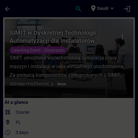
Skip To Main Content
Page Loaded
place
expand_more
arrow_back
search
login
Saudi
Course - SIMIT w Dyskretnej Technologii A
SIMIT w Dyskretnej Technologii
more_vert
Automatyzacji dla Instalatorów
Learning Event - Classroom
SIMIT umożliwia wszechstronną symulację pracy
maszyn i instalacji w celu wirtualnego uruchomienia.
Za pomocą komponentów zintegrowanych z SIMIT,
istnieje możliwość p...
More
At a glance
widgets
Course
where_to_vote
PL
access_time
3 days