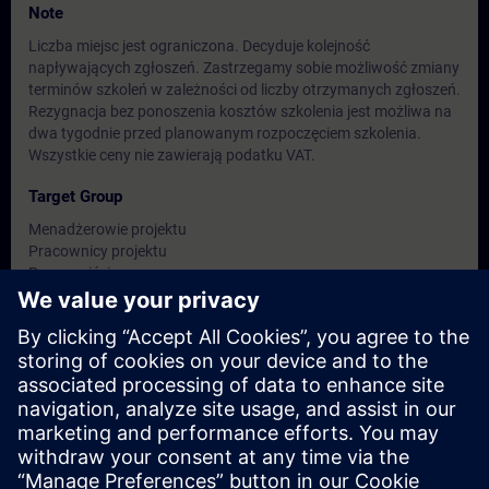
Note
Liczba miejsc jest ograniczona. Decyduje kolejność
napływających zgłoszeń. Zastrzegamy sobie możliwość zmiany
terminów szkoleń w zależności od liczby otrzymanych zgłoszeń.
Rezygnacja bez ponoszenia kosztów szkolenia jest możliwa na
dwa tygodnie przed planowanym rozpoczęciem szkolenia.
Wszystkie ceny nie zawierają podatku VAT.
Target Group
Menadżerowie projektu
Pracownicy projektu
Programiści
Inżynierowie ds. konfiguracji
Dates And Registration
Currently, no events available
Add yourself to the course request list and you will be notified
when new dates become available.