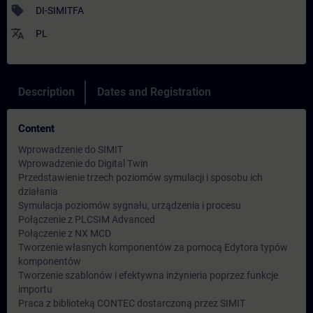
sell
DI-SIMITFA
translate
PL
Description
Dates and Registration
Content
Wprowadzenie do SIMIT
Wprowadzenie do Digital Twin
Przedstawienie trzech poziomów symulacji i sposobu ich
działania
Symulacja poziomów sygnału, urządzenia i procesu
Połączenie z PLCSIM Advanced
Połączenie z NX MCD
Tworzenie własnych komponentów za pomocą Edytora typów
komponentów
Tworzenie szablonów i efektywna inżynieria poprzez funkcje
importu
Praca z biblioteką CONTEC dostarczoną przez SIMIT