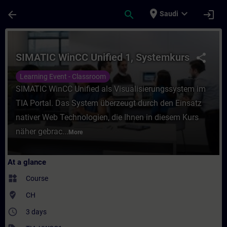
Skip To Main Content
Page Loaded
place
expand_more
arrow_back
search
login
Saudi
Course - SIMATIC WinCC Unified 1, Systemk
SIMATIC WinCC Unified 1, Systemkurs
share
Learning Event - Classroom
SIMATIC WinCC Unified als Visualisierungssystem im
TIA Portal. Das System überzeugt durch den Einsatz
nativer Web Technologien, die Ihnen in diesem Kurs
näher gebrac...
More
At a glance
widgets
Course
where_to_vote
CH
access_time
3 days