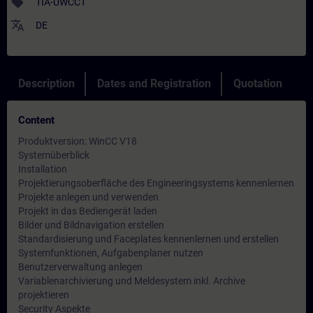
sell
TIA-UWCC1
translate
DE
Description
Dates and Registration
Quotation
Content
Produktversion: WinCC V18
Systemüberblick
Installation
Projektierungsoberfläche des Engineeringsystems kennenlernen
Projekte anlegen und verwenden
Projekt in das Bediengerät laden
Bilder und Bildnavigation erstellen
Standardisierung und Faceplates kennenlernen und erstellen
Systemfunktionen, Aufgabenplaner nutzen
Benutzerverwaltung anlegen
Variablenarchivierung und Meldesystem inkl. Archive
projektieren
Security Aspekte