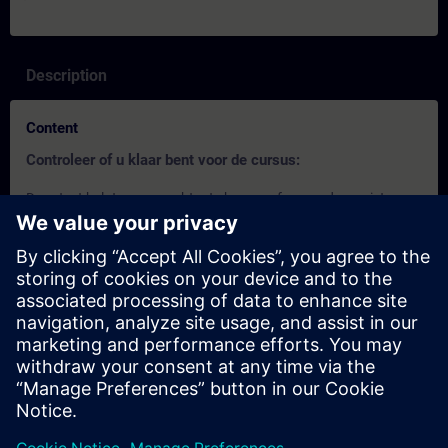
Description
Content
Controleer of u klaar bent voor de cursus:
Deze test helpt u om erachter te komen of u over de vereiste
basiskennis beschikt.
De test heeft
17 vragen
.
Er is
geen tijdslimiet
.
Als u
meer dan 70% correct
antwoordt, bent u klaar om
aan de cursus deel te nemen.
Als u
minder dan 70%
scoort, raden wij u aan het
curriculum
Automation Basics
en de SITRAIN access
cursus
Introduction to Basics of PLC Programming
te
leren om uw basis op te bouwen.