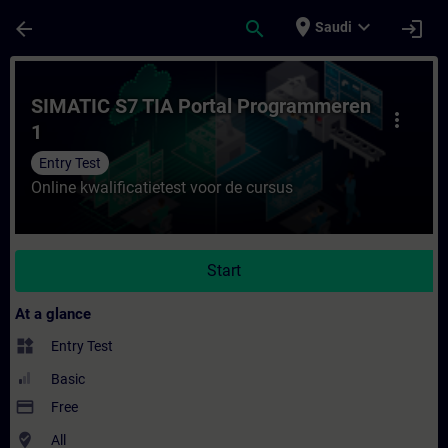
Skip To Main Content
Page Loaded
place
expand_more
arrow_back
search
login
Saudi
Course - SIMATIC S7 TIA Portal Programmer
SIMATIC S7 TIA Portal Programmeren
more_vert
1
Entry Test
Online kwalificatietest voor de cursus
Start
At a glance
widgets
Entry Test
Basic
payment
Free
where_to_vote
All