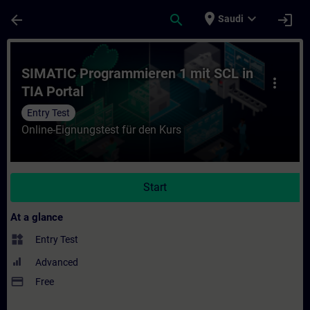
Skip To Main Content
Page Loaded
place
expand_more
arrow_back
search
login
Saudi
Course - SIMATIC Programmieren 1 mit SCL 
SIMATIC Programmieren 1 mit SCL in
more_vert
TIA Portal
Entry Test
Online-Eignungstest für den Kurs
Start
At a glance
widgets
Entry Test
Advanced
payment
Free