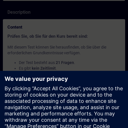
Description
Content
Prüfen Sie, ob Sie für den Kurs bereit sind:
Mit diesem Test können Sie herausfinden, ob Sie über die
erforderlichen Grundkenntnisse verfügen.
Der Test besteht aus
21 Fragen
.
Es gibt
kein Zeitlimit
.
Wenn Sie
mehr als 70% der Fragen richtig
beantworten,
sind Sie bereit für den Kurs.
Wenn Sie
weniger als 70%
erreichen, empfehlen wir Ihnen,
den Kurs
SIMATIC Programmieren 1 in TIA Portal
(TIA-
PRO1) zu besuchen, um Ihre Grundlagen zu vertiefen.
This content is part of
Learning Paths