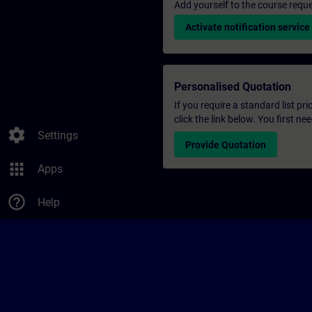
Add yourself to the course reque
Activate notification service
Personalised Quotation
If you require a standard list pr
click the link below. You first n
settings
Settings
Provide Quotation
apps
Apps
help_outline
Help