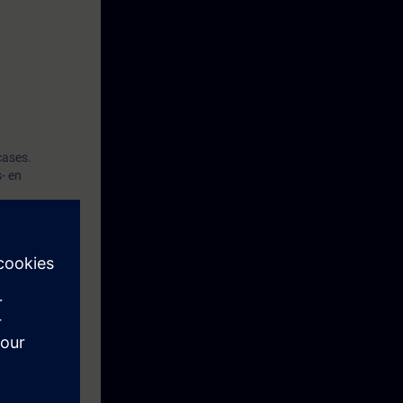
cases.
- en