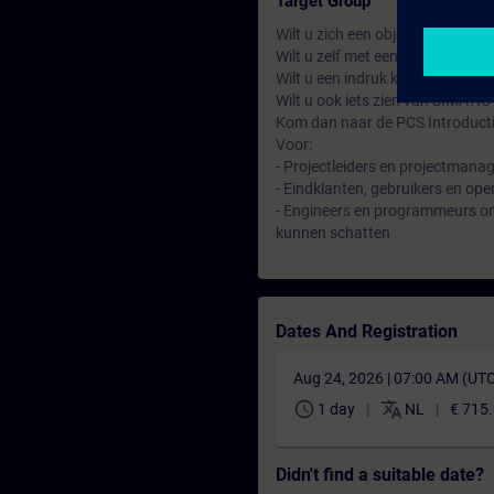
Target Group
Wilt u zich een objectief beeld 
Wilt u zelf met een PCS 7 syste
Wilt u een indruk krijgen van wa
Wilt u ook iets zien van SIMATI
Kom dan naar de PCS Introducti
Voor:
- Projectleiders en projectmana
- Eindklanten, gebruikers en op
- Engineers en programmeurs om 
kunnen schatten
Dates And Registration
Aug 24, 2026 | 07:00 AM (UT
schedule
translate
1 day
NL
€ 715
Didn't find a suitable date?