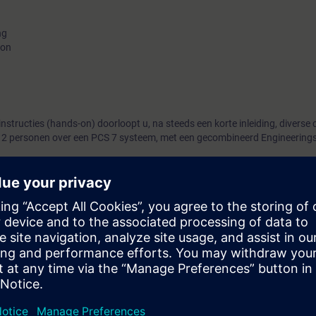
ng
ion
nstructies (hands-on) doorloopt u, na steeds een korte inleiding, diverse 
l 2 personen over een PCS 7 systeem, met een gecombineerd Engineerings
kende aspecten van het Process Control Systeem SIMATIC PCS 7.
ATIC PCS neo.
eerste kennismaking met het systeem voor een brede doelgroep.
 reden niet nodig.