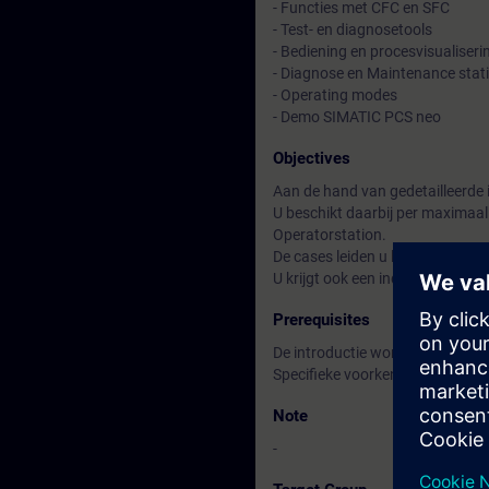
- Functies met CFC en SFC
- Test- en diagnosetools
- Bediening en procesvisualiseri
- Diagnose en Maintenance stat
- Operating modes
- Demo SIMATIC PCS neo
Objectives
Aan de hand van gedetailleerde i
U beschikt daarbij per maximaa
Operatorstation.
De cases leiden u langs kenmer
U krijgt ook een indruk van SIM
Prerequisites
De introductie workshop is een 
Specifieke voorkennis is om deze
Note
-