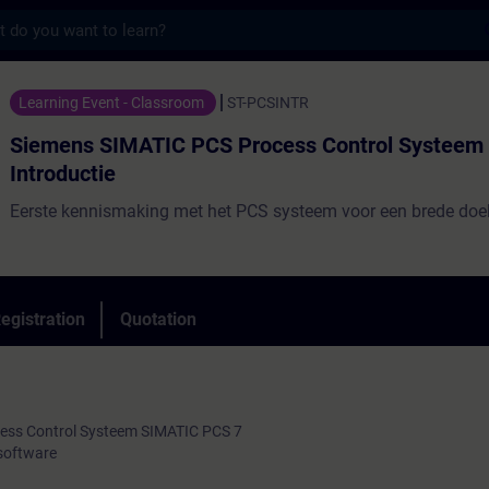
s
MATIC PCS Process Control Systeem Introdu
Learning Event - Classroom
ST-PCSINTR
Siemens SIMATIC PCS Process Control Systeem
Introductie
Eerste kennismaking met het PCS systeem voor een brede doe
egistration
Quotation
cess Control Systeem SIMATIC PCS 7
 software