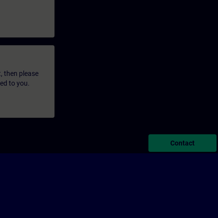
t, then please
led to you.
Contact