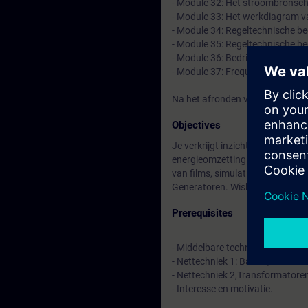
- Module 32: Het stroombronsc
- Module 33: Het werkdiagram v
- Module 34: Regeltechnische be
- Module 35: Regeltechnische be
- Module 36: Bedrijfsvoering va
- Module 37: Frequentie vermog
Na het afronden van de toets va
Objectives
Je verkrijgt inzicht in de natuu
energieomzetting. Je kunt de we
van films, simulatie's, metafore
Generatoren. Wiskunde wordt zov
Prerequisites
- Middelbare technische opleidi
- Nettechniek 1: Basics, Motore
- Nettechniek 2,Transformatore
- Interesse en motivatie.