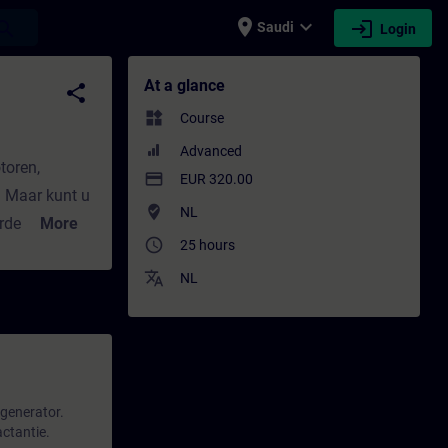
place
expand_more
login
earch
Saudi
Login
ining - Professional development | SITRAIN
At a glance
share
widgets
Course
Advanced
toren,
payment
EUR 320.00
. Maar kunt u
where_to_vote
NL
arden en
More
access_time
25 hours
Het is tijd
translate
uwe Stijl. Die
NL
ldscherm.
 generator.
actantie.