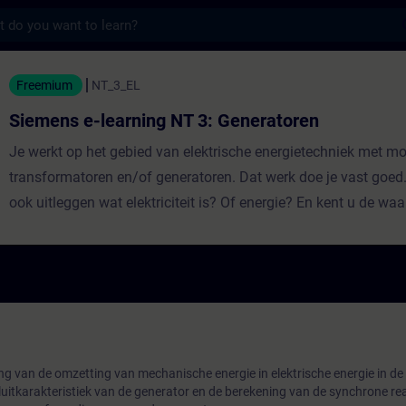
s
earning NT 3: Generatoren - Training - Tra
Freemium
NT_3_EL
Siemens e-learning NT 3: Generatoren
Je werkt op het gebied van elektrische energietechniek met mo
transformatoren en/of generatoren. Dat werk doe je vast goed
ook uitleggen wat elektriciteit is? Of energie? En kent u de wa
principes achter de formules die u mogelijk uit uw hoofd kent? 
voor de inspirerende en effectieve eCourse Energietechniek Nie
volgt u thuis, op het werk of waar dan ook. Vanachter uw bee
ing van de omzetting van mechanische energie in elektrische energie in de
sluitkarakteristiek van de generator en de berekening van de synchrone re