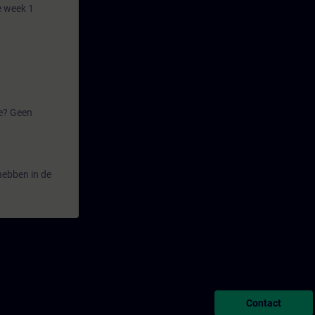
e week 1
oe? Geen
 hebben in de
Contact