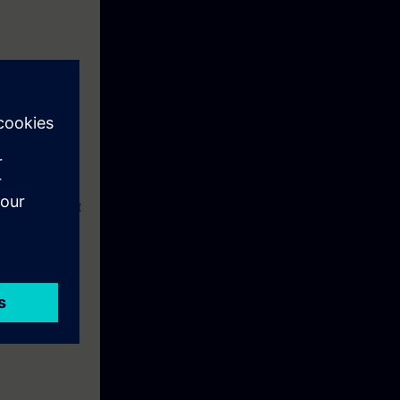
pes. Door inzet
ting van