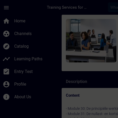
Skip To Main Content
Page Loaded
menu
Training Services for Digital Industries
Course - Siemens e-l
home
Home
group_work
Channels
explore
Catalog
timeline
Learning Paths
assignment_turned_in
Entry Test
Description
account_circle
Profile
Content
info
About Us
- Module 30: De principiële werk
- Module 31: De nullast- en kort