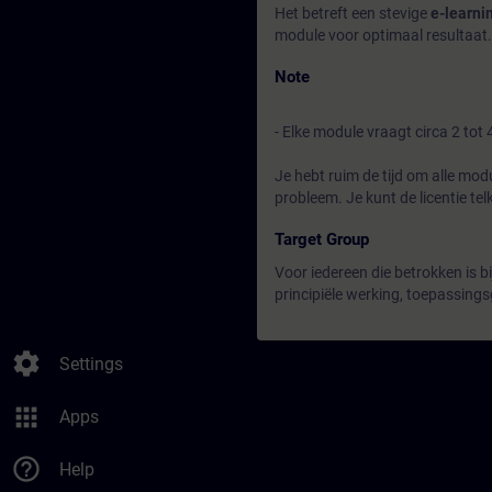
Het betreft een stevige
e-learni
module voor optimaal resultaat.
Note
- Elke module vraagt circa 2 tot 
Je hebt ruim de tijd om alle modu
probleem. Je kunt de licentie tel
Target Group
Voor iedereen die betrokken is bi
principiële werking, toepassing
settings
Settings
apps
Apps
help_outline
Help