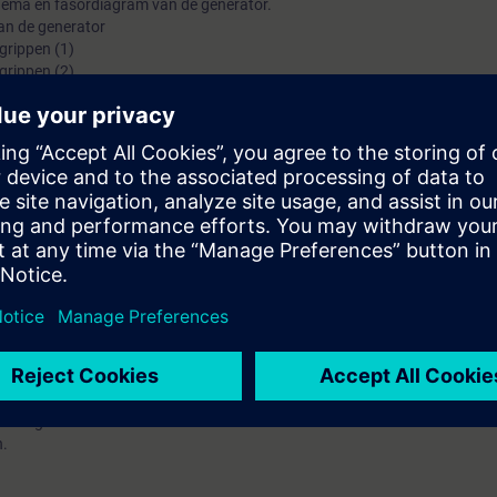
hema en fasordiagram van de generator.
an de generator
grippen (1)
grippen (2)
n generatoren
ensregeling
n module 37 kunt u het certificaat downloaden uit de e-learning.
rkundige principes die ten grondslag liggen aan mechanische en elektrische
rking van Generatoren verklaren door gebruik te maken van 4 basisprinci
n en intuïtieve oefeningen ontwikkel je een visueel beeld van energieomzet
eel als mogelijk beperkt.
ng of een redelijke kennis van de natuurkunde op MBO niveau of
n Energietechniek +
n.