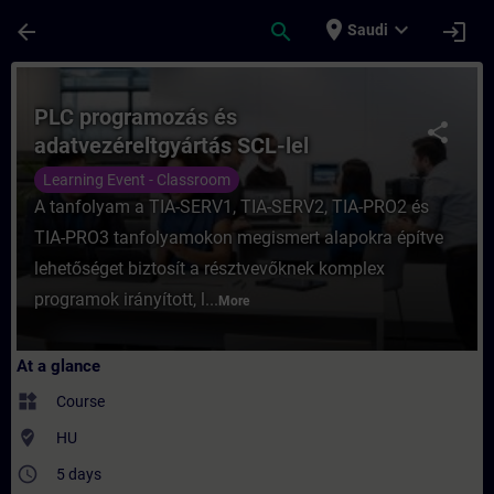
Skip To Main Content
Page Loaded
place
expand_more
arrow_back
search
login
Saudi
Course - PLC programozás és adatvezéreltg
PLC programozás és
share
adatvezéreltgyártás SCL-lel
Learning Event - Classroom
A tanfolyam a TIA-SERV1, TIA-SERV2, TIA-PRO2 és
TIA-PRO3 tanfolyamokon megismert alapokra építve
lehetőséget biztosít a résztvevőknek komplex
programok irányított, l...
More
At a glance
widgets
Course
where_to_vote
HU
access_time
5 days