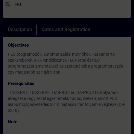
translate
HU
Description
Dates and Registration
Objectives
PLC programozók, automatizálási mérnökök, karbantartó
szakemberek, akik rendelkeznek TIA Portal és PLC
programozási ismeretekkel, és szeretnének a programtervezés
egy magasabb szintjére lépni.
Prerequisites
TIA-SERV1, TIA-SERV2, TIA-PRO2 és TIA-PRO3 tanfolyamok
elvégzése vagy ezzel egyenértékű tudás, illetve ajánlott PLC
alapú mozgásvezérlés S210 hajtással tanfolyam elvégzése (DR-
S210).
Note
-